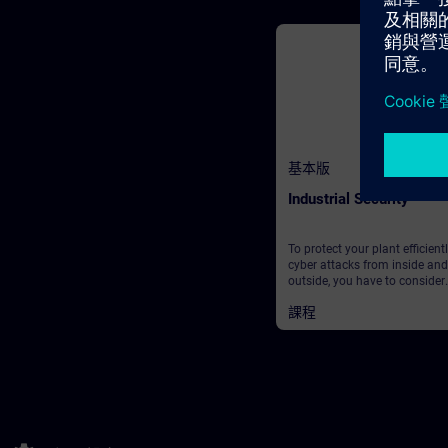
基本版
Industrial Security
To protect your plant efficientl
cyber attacks from inside and
outside, you have to consider
various aspects simultaneousl
課程
20 minutes we provide you a
overview.