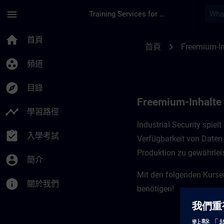
頁面已載入
跳至主要內容
menu
Training Services for Digital Industries
Freemium-Inhalte für
home
首頁
chevron_right
首頁
Freemium-In
group_work
頻道
explore
目錄
Freemium-Inhalte f
timeline
學習路徑
Industrial Security spiel
assignment_turned_in
入學考試
Verfügbarkeit von Daten 
Produktion zu gewährleis
account_circle
簡介
Mit den folgenden Kursen
info
關於我們
benötigen!