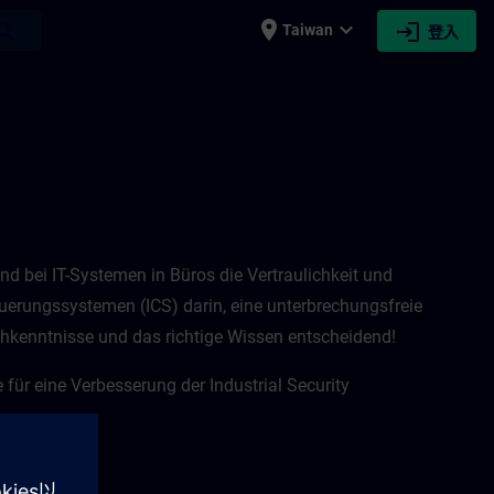
place
expand_more
login
earch
Taiwan
登入
rend bei IT-Systemen in Büros die Vertraulichkeit und
euerungssystemen (ICS) darin, eine unterbrechungsfreie
hkenntnisse und das richtige Wissen entscheidend! ​
für eine Verbesserung der Industrial Security