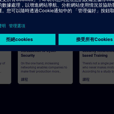
20m
基本版
15m
基本版
Introduction to Cyber
Security Awarene
Security
based Training
y of
On the one hand, increasing
There’s not a single pe
networking enables companies to
who never makes mist
make their production more
According to a study b
y. In
flexible, cost-effective and efficient.
2019, human error is t
課程
課程
n
On the other hand, this increases
cause of 95% of cyber 
the risk of cyber attacks. With
breaches.Not surprising
Siemens Industrial Security
is often no cyber securi
Services you benefit from the
offered at all. And even
comprehensive know-how and
are available – they us
competencies of a global network
on classic IT security t
of experts for automation and
office environment, ign
cyber security. In this course you
automation perspectiv
will learn how to identify threats,
based “Security Aware