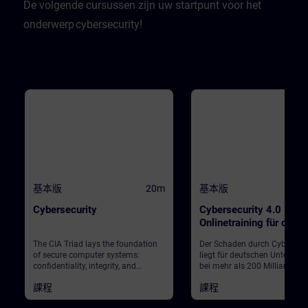
De volgende cursussen zijn uw startpunt voor het
challenge, an Insight Engine will
provide the crucial information you
onderwerp cybersecurity!
need to solve puzzles. But be
warned—if a puzzle goes unsolved,
a crew member will remain
trapped! To complete the escape
game, you'll need to rescue at least
4 out of the 5 crew members. And
finally you will get to know Alan
Turing, our namesake for the AI
Base Camp as “Turing Test Trials”.
We hope that you enjoy this
gamified approach!
基本版
20m
基本版
Cybersecurity
Cybersecurity 4.0 – da
Onlinetraining für die P
The CIA Triad lays the foundation
Der Schaden durch Cyberangr
of secure computer systems:
liegt für deutschen Unterne
confidentiality, integrity, and
bei mehr als 200 Milliarden E
availability. Learners learn how to
pro Jahr. Es wird also Zeit, si
課程
課程
keep their private information
die Cybersicherheit in der Ind
private - and become aware of
4.0 zu rüsten. Dieses E-Learn