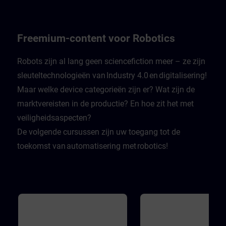
whether they are doing so.
leistet einen wichtigen Beitra
Recognizing the authenticity of
dazu. in Experte gibt in Video
information is fundamental to
einen Rundumblick über Gef
staying safe in the digital world.
in modernen Industrieanlage
Finally, learners learn how attacks
wie man sich davor schützen
Freemium-content voor Robotics
that violate the third basic principle
Die Videos werden ergänzt d
of availability can take place.
Zwischenfragen, mit denen d
Lernende sich selbst testen k
Robots zijn al lang geen sciencefiction meer – ze zijn
Dabei wird er mit realistische
sleuteltechnologieën van Industry 4.0 en digitalisering!
Herausforderungen konfrontie
sodass er lernt sich und sein
Maar welke device categorieën zijn er? Wat zijn de
Firma zu schützen.
marktvereisten in de productie? En hoe zit het met
veiligheidsaspecten?
De volgende cursussen zijn uw toegang tot de
toekomst van automatisering met robotics!