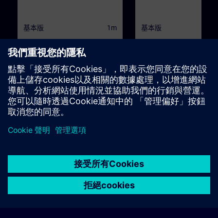
基本版
1m
基本版
Industrial Fundamentals
Industrial Associate Tr
Training
Welcome to the Industrial
Welcome to the Industrial
Fundamentals Training!This
Associate Training!This train
training is designed to give you a
provides you with a compreh
fundamental understanding of all
understanding of the key ele
課程
課程
necessary elements of an industrial
of an industrial system.Each 
environment.Each topic in this
in this learning path is divide
learning path is divided into three
two parts:Part 1 introduces y
parts:Part 1 introduces you to the
the world of industrial syste
world of industrial systems through
through the story of Camila, 
the story of Alex, an ambitious gas
ambitious entrepreneur who
station owner who wants to build a
to build a lemonade
car wash.Part 2 presents the
production.Part 2 presents t
Siemens portfolio and guides you
Siemens portfolio and guide
to the right solutions for typical
toward the right solutions for
industrial use cases.Part 3 provides
typical industrial use cases.A
a recap of the previous two parts to
end of each topic, you will ha
© Siemens AG 2026
home
group_work
explore
timeline
more_horiz
reinforce your understanding.At the
opportunity to take a test an
Corporate Information
Cookie Notice
使用條款& 隱私權政策
end of each topic, you’ll have the
a certificate at the end of the
首頁
頻道
目錄
學習路徑
更多
opportunity to take a test and earn
training.We recommend
聯絡
a certificate.We recommend
completing the courses in th