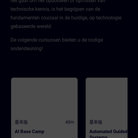
het gaat om het opbouwen of opfrissen van
technische kennis, is het begrijpen van de
fundamenten cruciaal in de huidige, op technologie
gebaseerde wereld.​
De volgende cursussen bieden u de nodige
ondersteuning!
基本版
40m
基本版
AI Base Camp
Automated Guided Vehi
Systems