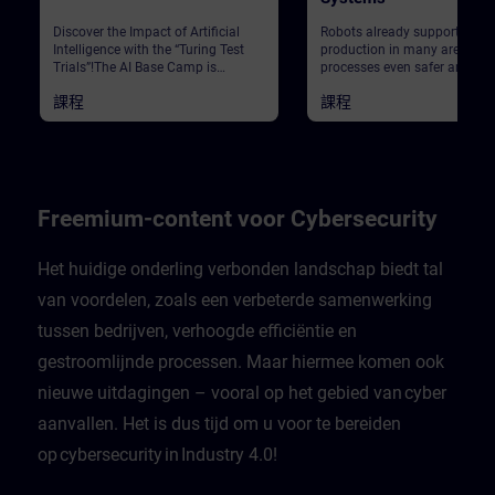
Discover the Impact of Artificial
Robots already support Siem
Intelligence with the “Turing Test
production in many areas. T
Trials”!The AI Base Camp is
processes even safer and mo
designed to raise awareness about
efficient, automated guided
課程
課程
the powerful influence of AI,
vehicles can be used: They c
particularly Generative AI, on all of
effortlessly and flexibly trans
us and its game-changing impact
heavy loads to their destinati
on our industries and
This module provides you wi
organizations. It will provide you
introduction to the basics of
with the basic knowledge around
automated guided vehicles,
GenAI to be applied in your daily
including their navigation, se
Freemium-content voor Cybersecurity
work.At the heart of this experience
and communication. Addition
is a thrilling escape game, where
you can test your intuition wh
your mission is to rescue five
comes to deciphering the ligh
Het huidige onderling verbonden landschap biedt tal
trapped crew members. To succeed,
signals of individual vehicles.
van voordelen, zoals een verbeterde samenwerking
you'll need to gather knowledge
Furthermore, practical tips a
and solve puzzles across five
recommendations are presen
tussen bedrijven, verhoogde efficiëntie en
distinct rooms, each focusing on
that you can benefit worry-fr
key topics:AI Foundations & Basic
from the new employees.
gestroomlijnde processen. Maar hiermee komen ook
ConceptsIndustrial AI and Siemens’
Role in Shaping ItGenerative AI: A
nieuwe uitdagingen – vooral op het gebied van cyber
Rapidly Evolving, Transformative
aanvallen. Het is dus tijd om u voor te bereiden
TechnologyGetting Started with
Gen AI: Unlocking Value for Your
op cybersecurity in Industry 4.0!
Organization and
CustomersCreating Impact with
Generative AI Throughout the