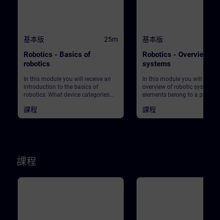
基本版
25m
基本版
Robotics - Basics of
Robotics - Overview of 
robotics
systems
In this module you will receive an
In this module you will get an
introduction to the basics of
overview of robotic systems.
robotics: What device categories
elements belong to a produc
are there? What are the market
plant using robots? What ab
課程
課程
requirements in production? What
safety?
does Industry 4.0 actually mean?
And what role does robotics play in
this context? Start your journey into
this exciting topic!
課程