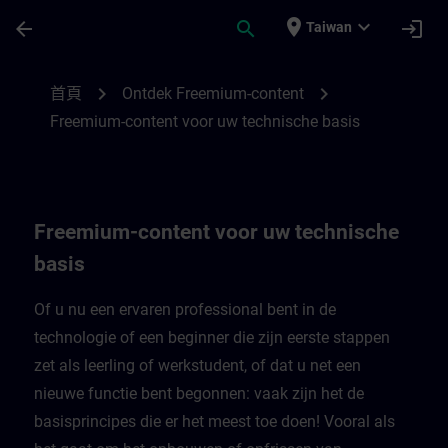
頁面已載入
跳至主要內容
place
expand_more
arrow_back
search
login
Taiwan
Freemium-content voor uw technische bas
chevron_right
chevron_right
首頁
Ontdek Freemium-content
Freemium-content voor uw technische basis
Freemium-content voor uw technische
basis
Of u nu een ervaren professional bent in de
technologie of een beginner die zijn eerste stappen
zet als leerling of werkstudent, of dat u net een
nieuwe functie bent begonnen: vaak zijn het de
basisprincipes die er het meest toe doen! Vooral als