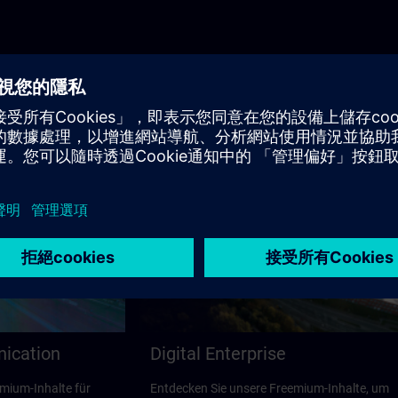
nication
Digital Enterprise
mium-Inhalte für
Entdecken Sie unsere Freemium-Inhalte, um