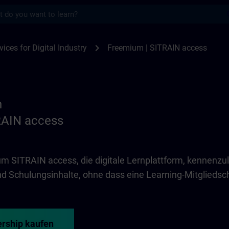
s
 access | SITRAIN
chevron_right
vices for Digital Industry
Freemium | SITRAIN access
n
RAIN access
 um SITRAIN access, die digitale Lernplattform, kennenzu
 Schulungsinhalte, ohne dass eine Learning-Mitgliedscha
rship kaufen