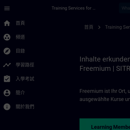
頁面已載入
跳至主要內容
menu
Training Services for Digital Industries
Freemium | SITRAIN
home
首頁
chevron_right
首頁
Training Ser
group_work
頻道
explore
目錄
Inhalte erkunde
timeline
學習路徑
Freemium | SIT
assignment_turned_in
入學考試
Freemium ist Ihr Ort,
account_circle
簡介
ausgewählte Kurse und
info
關於我們
Learning Membe