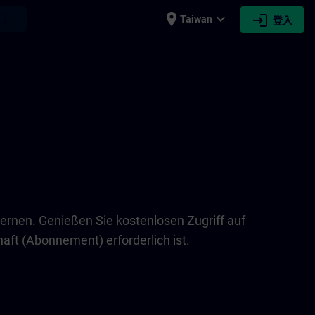
place
expand_more
login
earch
Taiwan
登入
lernen. Genießen Sie kostenlosen Zugriff auf
ft (Abonnement) erforderlich ist.