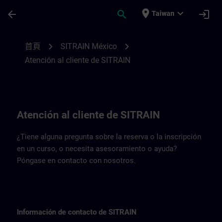
頁面已載入
跳至主要內容
place
expand_more
arrow_back
search
login
Taiwan
Datos de contacto de SITRAIN México | 
chevron_right
chevron_right
首頁
SITRAIN México
Atención al cliente de SITRAIN
Atención al cliente de SITRAIN
¿Tiene alguna pregunta sobre la reserva o la inscripción
en un curso, o necesita asesoramiento o ayuda?
Póngase en contacto con nosotros.
Información de contacto de SITRAIN