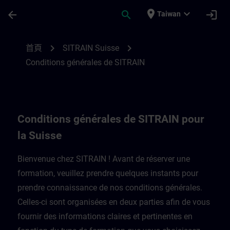
頁面已載入
跳至主要內容
place
expand_more
arrow_back
search
login
Taiwan
Conditions générales de SITRAIN pour la 
chevron_right
chevron_right
首頁
SITRAIN Suisse
Conditions générales de SITRAIN
Conditions générales de SITRAIN pour
la Suisse
Bienvenue chez SITRAIN ! Avant de réserver une
formation, veuillez prendre quelques instants pour
prendre connaissance de nos conditions générales.
Celles-ci sont organisées en deux parties afin de vous
fournir des informations claires et pertinentes en