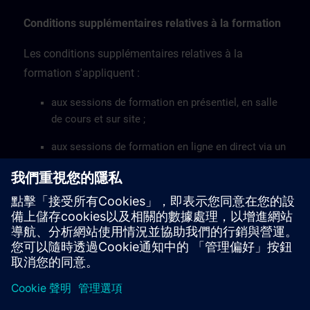
Conditions supplémentaires relatives à la formation
Les conditions supplémentaires relatives à la
formation s'appliquent :
aux sessions de formation en présentiel, en salle
de cours et sur site ;
aux sessions de formation en ligne en direct via un
accès à distance ;
aux ateliers de formation.
Découvrez ici les conditions supplémentaires relatives
à la formation >