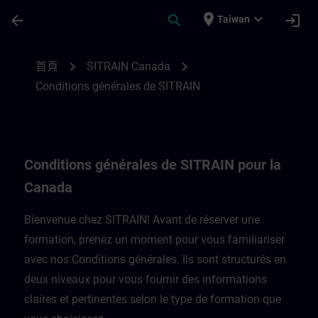
頁面已載入
跳至主要內容
place
expand_more
arrow_back
search
login
Taiwan
Conditions générales de SITRAIN pour la
chevron_right
chevron_right
首頁
SITRAIN Canada
Conditions générales de SITRAIN
Conditions générales de SITRAIN pour la
Canada
Bienvenue chez SITRAIN! Avant de réserver une
formation, prenez un moment pour vous familiariser
avec nos Conditions générales. Ils sont structurés en
deux niveaux pour vous fournir des informations
claires et pertinentes selon le type de formation que