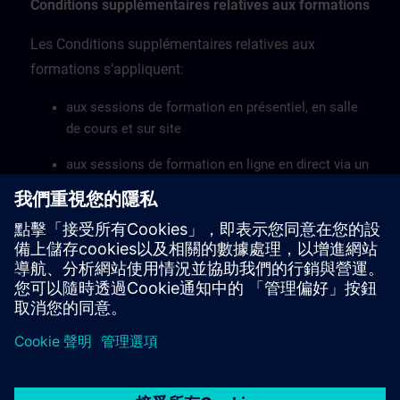
Conditions supplémentaires relatives aux formations
Les Conditions supplémentaires relatives aux
formations s’appliquent:
aux sessions de formation en présentiel, en salle
de cours et sur site
aux sessions de formation en ligne en direct via un
accès à distance
aux ateliers de formation.
Consultez les Conditions supplémentaires relatives à
la formation ici >