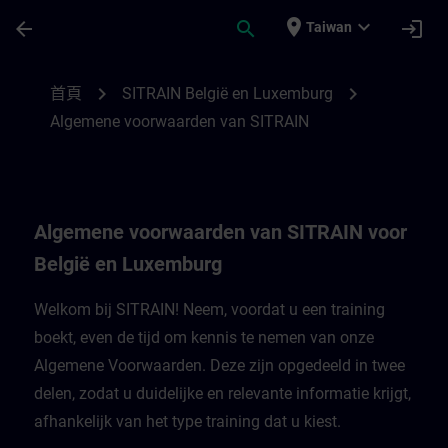
頁面已載入
跳至主要內容
place
expand_more
arrow_back
search
login
Taiwan
Algemene voorwaarden van SITRAIN voor 
chevron_right
chevron_right
首頁
SITRAIN België en Luxemburg
Algemene voorwaarden van SITRAIN
Algemene voorwaarden van SITRAIN voor
België en Luxemburg
Welkom bij SITRAIN! Neem, voordat u een training
boekt, even de tijd om kennis te nemen van onze
Algemene Voorwaarden. Deze zijn opgedeeld in twee
delen, zodat u duidelijke en relevante informatie krijgt,
afhankelijk van het type training dat u kiest.