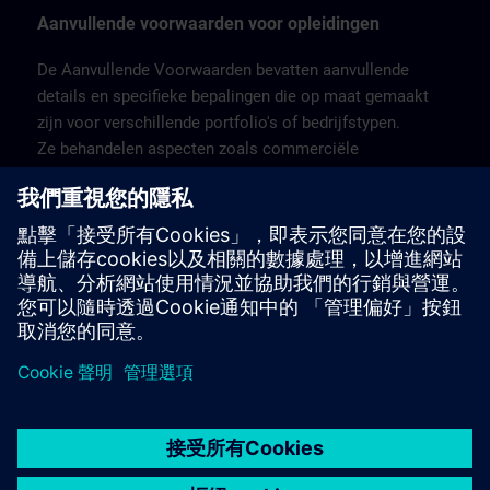
Aanvullende voorwaarden voor opleidingen
De Aanvullende Voorwaarden bevatten aanvullende
details en specifieke bepalingen die op maat gemaakt
zijn voor verschillende portfolio's of bedrijfstypen.
Ze behandelen aspecten zoals commerciële
voorwaarden, garanties, verplichtingen van de klant, IP-
rechten, licentiemodellen en andere voorwaarden met
betrekking tot de portfolio.
Hier vindt u de Aanvullende voorwaarden voor België &
Luxemburg >