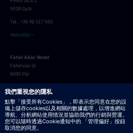
Peres utca 1.
9028 Győr
Tel.:
+36 96 517 560
Weboldal >
Fehér Akác Motel
Fehérvári út
9099 Pér
Tel.:
+36 30 937 0817
Weboldal >
Érkezés és parkolás