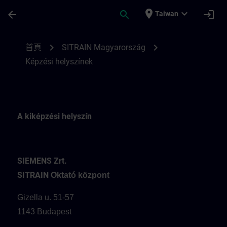
頁面已載入
跳至主要內容
place
expand_more
arrow_back
search
login
Taiwan
A SITRAIN Hungary képzési helyszínei | S
chevron_right
chevron_right
首頁
SITRAIN Magyarország
Képzési helyszínek
A kiképzési helyszín
SIEMENS Zrt.
SITRAIN
Oktató központ
Gizella u. 51-57
1143 Budapest