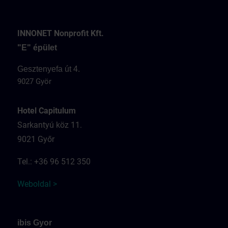
INNONET Nonprofit Kft.
"E" épület
Gesztenyefa út 4.
9027 Györ
Hotel Capitulum
Sarkantyú köz 11.
9021 Győr
Tel.: +36 96 512 350
Weboldal >
ibis Gyor