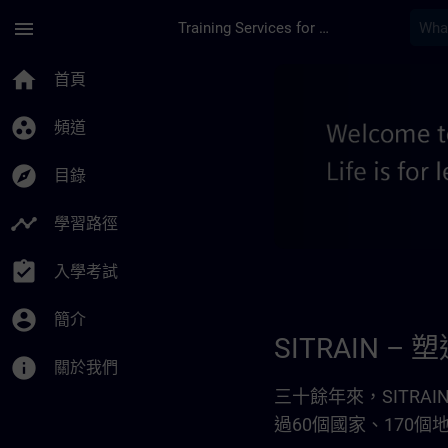
頁面已載入
跳至主要內容
menu
Training Services for Digital Industries
關於我們 - 地區資訊頁面
home
首頁
group_work
頻道
explore
目錄
timeline
學習路徑
assignment_turned_in
入學考試
account_circle
簡介
SITRAIN
info
關於我們
三十餘年來，SITR
過60個國家、170