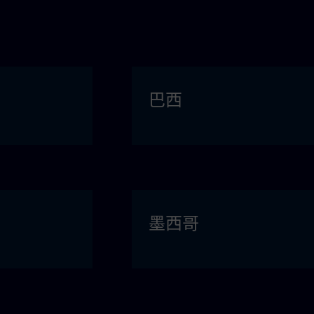
巴西
墨西哥