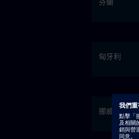
芬蘭
匈牙利
挪威