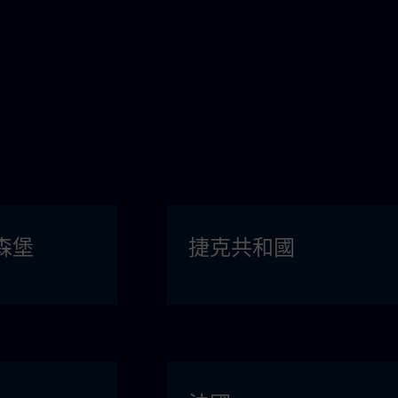
森堡
捷克共和國