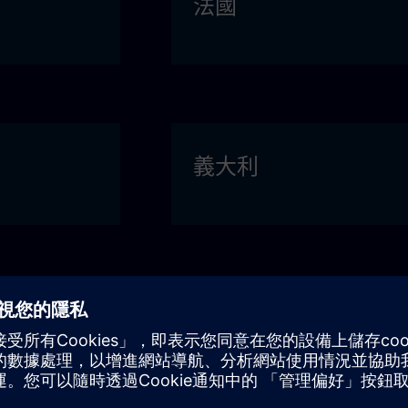
法國
義大利
波蘭