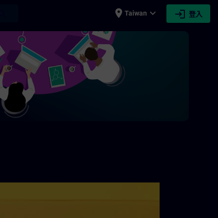
place
expand_more
login
earch
Taiwan
登入