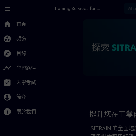
頁面已載入
跳至主要內容
menu
Training Services for Digital Industries
提升您在工業自動化方面
home
首頁
group_work
頻道
explore
目錄
timeline
學習路徑
assignment_turned_in
入學考試
account_circle
簡介
info
關於我們
提升您在工業
SITRAIN 的