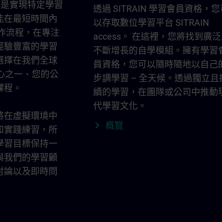
動""是實現特定學習
透過 SITRAIN 學習會員資格，
能在最短時間內
以存取數位學習平台 SITRAIN
工作流程，在專注
access。 在這裡，您將找到廣
經驗豐富的學習
不斷增長的自學模組。擁有學習
選擇在我們全球
員資格，您可以隨時隨地以自己
中心之一、您的公
步調學習 – 全天候。透過獨立且
課程。
續的學習，在團隊或公司中推動
代學習文化。
將在虛擬環境中
概覽
和實踐練習，所
學習目標保持一
與我們的學習顧
討論以及即時問