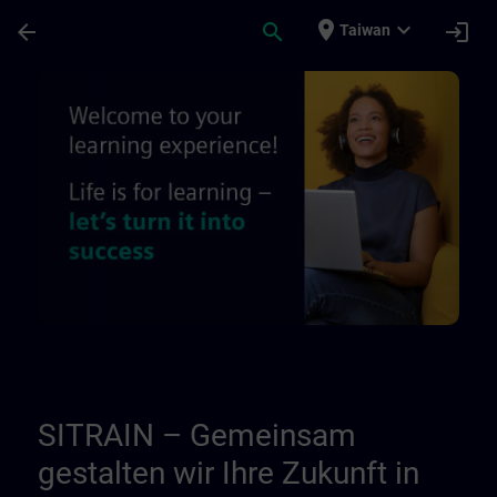
頁面已載入
跳至主要內容
place
expand_more
arrow_back
search
login
Taiwan
Über uns - Regionale Informationsseiten |
SITRAIN – Gemeinsam
gestalten wir Ihre Zukunft in