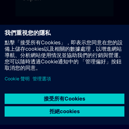
Taiwan
© Siemens AG 2026
home
group_work
explore
timeline
more_horiz
Corporate Information
Cookie Notice
使用條款& 隱私權政策
首頁
頻道
目錄
學習路徑
更多
聯絡