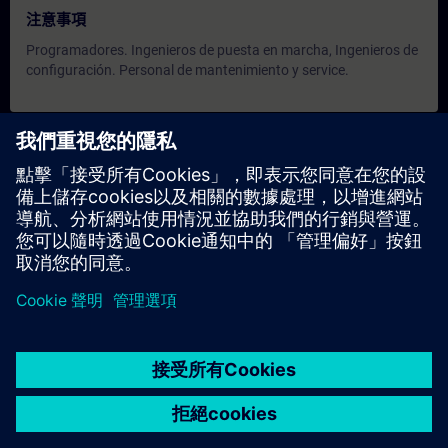
注意事項
Programadores. Ingenieros de puesta en marcha, Ingenieros de
configuración. Personal de mantenimiento y service.
日期與報名
目前沒有可用活動
請將您的姓名加入課程候補名單，一旦有新的開課日期，我們將
通知您。
啟用通知服務
© Siemens AG 2026
home
group_work
explore
timeline
more_horiz
Corporate Information
Cookie Notice
使用條款& 隱私權政策
首頁
頻道
目錄
學習路徑
更多