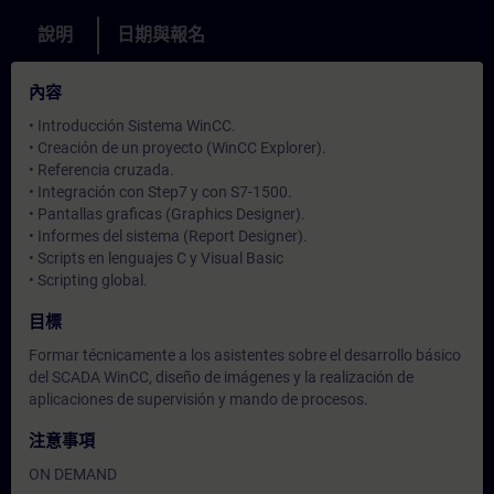
說明
日期與報名
內容
• Introducción Sistema WinCC.
• Creación de un proyecto (WinCC Explorer).
• Referencia cruzada.
• Integración con Step7 y con S7-1500.
• Pantallas graficas (Graphics Designer).
• Informes del sistema (Report Designer).
• Scripts en lenguajes C y Visual Basic
• Scripting global.
目標
Formar técnicamente a los asistentes sobre el desarrollo básico
del SCADA WinCC, diseño de imágenes y la realización de
aplicaciones de supervisión y mando de procesos.
注意事項
ON DEMAND