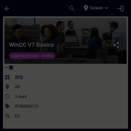
頁面已載入
跳至主要內容
place
expand_more
arrow_back
search
login
Taiwan
課程 - WinCC V7 Básico - 培訓 - 培訓 - 專
WinCC V7 Básico
share
Learning Event - Online
一覽
widgets
課程
where_to_vote
AR
access_time
3 days
sell
ST-BWINCCS
translate
ES