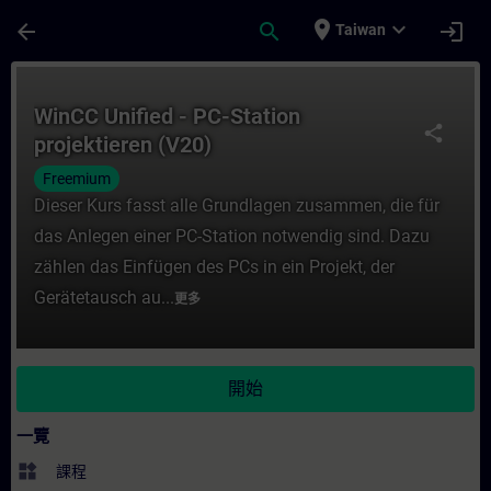
頁面已載入
跳至主要內容
place
expand_more
arrow_back
search
login
Taiwan
課程 - WinCC Unified - PC-Station projek
WinCC Unified - PC-Station
share
projektieren (V20)
Freemium
Dieser Kurs fasst alle Grundlagen zusammen, die für
das Anlegen einer PC-Station notwendig sind. Dazu
zählen das Einfügen des PCs in ein Projekt, der
Gerätetausch au...
更多
開始
一覽
widgets
課程