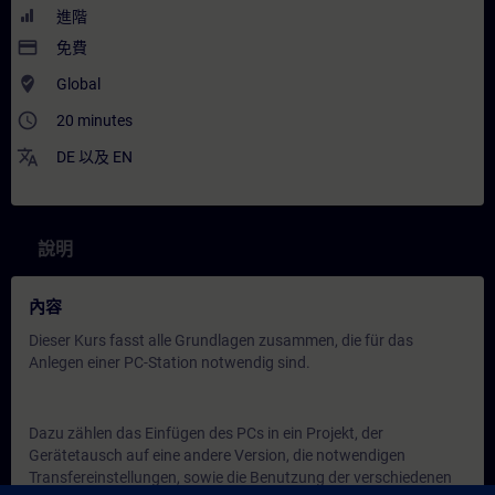
進階
payment
免費
where_to_vote
Global
access_time
20 minutes
translate
DE
以及
EN
說明
內容
Dieser Kurs fasst alle Grundlagen zusammen, die für das
Anlegen einer PC-Station notwendig sind.
Dazu zählen das Einfügen des PCs in ein Projekt, der
Gerätetausch auf eine andere Version, die notwendigen
Transfereinstellungen, sowie die Benutzung der verschiedenen