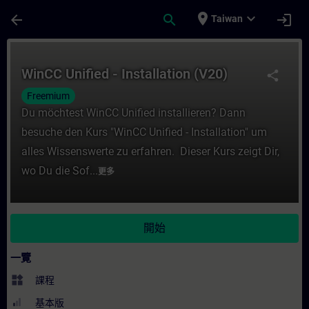
頁面已載入
跳至主要內容
place
expand_more
arrow_back
search
login
Taiwan
課程 - WinCC Unified - Installation (V20
WinCC Unified - Installation (V20)
share
Freemium
Du möchtest WinCC Unified installieren? Dann
besuche den Kurs "WinCC Unified - Installation" um
alles Wissenswerte zu erfahren. Dieser Kurs zeigt Dir,
wo Du die Sof...
更多
開始
一覽
widgets
課程
基本版