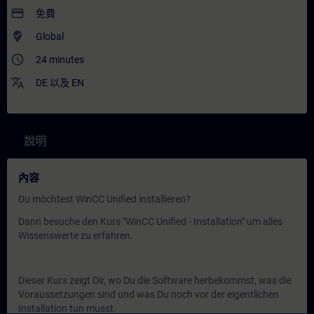
payment
免費
where_to_vote
Global
access_time
24 minutes
translate
DE
以及
EN
說明
內容
Du möchtest WinCC Unified installieren?
Dann besuche den Kurs "WinCC Unified - Installation" um alles
Wissenswerte zu erfahren.
Dieser Kurs zeigt Dir, wo Du die Software herbekommst, was die
Voraussetzungen sind und was Du noch vor der eigentlichen
Installation tun musst.