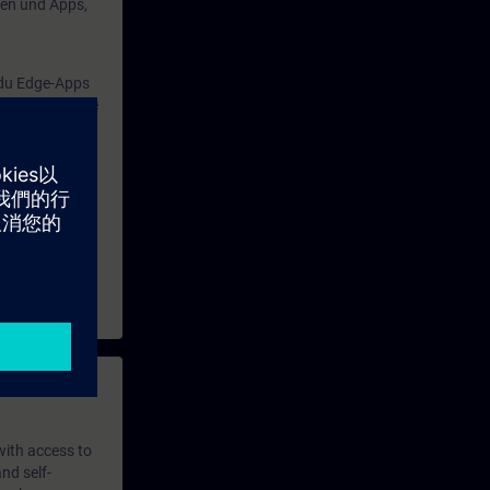
en und Apps,
 du Edge-Apps
 die dezentrale
 with access to
nd self-