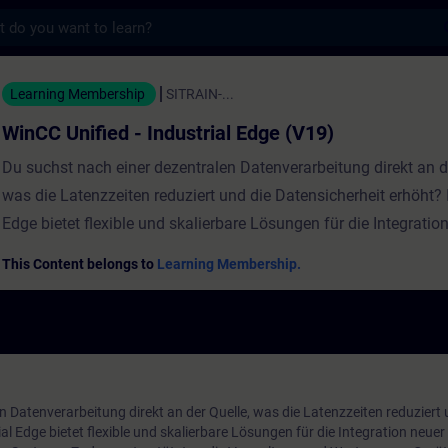
s
 - Industrial Edge (V19) - 培訓 - 培訓 - 專
Learning Membership
SITRAIN-...
WinCC Unified - Industrial Edge (V19)
Du suchst nach einer dezentralen Datenverarbeitung direkt an de
was die Latenzzeiten reduziert und die Datensicherheit erhöht? 
Edge bietet flexible und skalierbare Lösungen für die Integratio
Technologien und Anwendungen in bestehende Systeme. Zudem
This Content belongs to
Learning Membership.
es die Verwaltung und Wartung von Geräten und Apps, was die 
Kontrolle in der Automatisierung verbessert. In diesem Kurs lern
Grundlagen und Anwendungen von Industrial Edge kennen. Du e
du Edge-Apps installierst und verwaltest und wie du Edge-Devic
und nutzt. Der Kurs bietet auch Einblicke in die dezentrale Date
n Datenverarbeitung direkt an der Quelle, was die Latenzzeiten reduziert 
und die Integration von Cloud- und IT-Systemen. Erstellt mit ...
al Edge bietet flexible und skalierbare Lösungen für die Integration neue
Engineering V19Unified Comfort PanelsWinCC Unified PC Runt