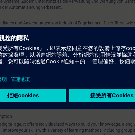
 Systeme. Zudem unterstützt es die Verwaltung und Wartung von Gerät
in der Automatisierung verbessert.
rundlagen und Anwendungen von Industrial Edge kennen. Du erfährst, wie
wie du Edge-Devices einbindest und nutzt. Der Kurs bietet auch Einblicke in
ration von Cloud- und IT-Systemen.
ng V19
e V19
iption
 digital age. It offers individualized ways to build your knowledge, along
s. Improve your skills with a variety of learning methods, including group a