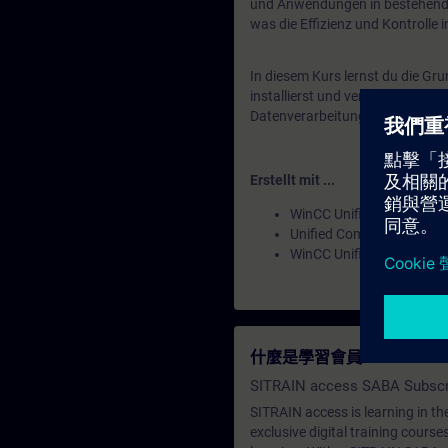
und Anwendungen in bestehende
was die Effizienz und Kontrolle 
In diesem Kurs lernst du die G
installierst und verwaltest und 
Datenverarbeitung und die Integ
Erstellt mit ...
WinCC Unified Engineeri
Unified Comfort Panels
WinCC Unified PC Runtim
什麼是學習會員？
SITRAIN access SABA Subscr
SITRAIN access is learning in the
exclusive digital training course