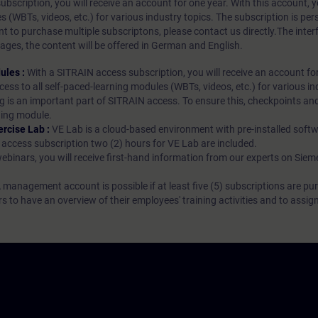
bscription, you will receive an account for one year. With this account,
es (WBTs, videos, etc.) for various industry topics. The subscription is pe
t to purchase multiple subscriptons, please contact us directly.The inte
ages, the content will be offered in German and English.
ules :
With a SITRAIN access subscription, you will receive an account fo
ess to all self-paced-learning modules (WBTs, videos, etc.) for various in
g is an important part of SITRAIN access. To ensure this, checkpoints and
rning module.
ercise Lab :
VE Lab is a cloud-based environment with pre-installed softw
N access subscription two (2) hours for VE Lab are included.
webinars, you will receive first-hand information from our experts on Sie
 management account is possible if at least five (5) subscriptions are pu
to have an overview of their employees' training activities and to assig