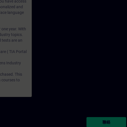
 you have access
rsonalized and
rface language
r one year. With
dustry topics.
 tests are an
are ( TIA Portal
mens Industry
rchased. This
n courses to
聯絡