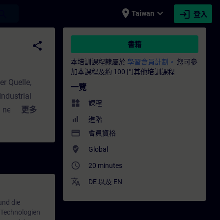
place
expand_more
login
earch
Taiwan
登入
業發展 | SITRAIN
share
書籍
本培訓課程隸屬於
學習會員計劃。
您可參
加本課程及約 100 門其他培訓課程
r Quelle,
一覽
Industrial
widgets
課程
n neuer
更多
進階
 unterstützt
payment
會員資格
Effizienz und
where_to_vote
Global
st du die
rfährst, wie
access_time
20 minutes
es einbindest
translate
DE
以及
EN
nverarbeitung
und die
WinCC Unified
r Technologien
ime V19