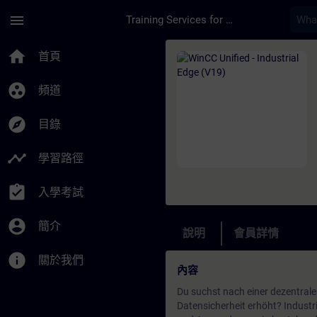
頁面已載入
跳至主要內容
menu
Training Services for Digital Industries
課程 - WinCC Unified
home
首頁
group_work
頻道
explore
目錄
timeline
學習路徑
assignment_turned_in
入學考試
account_circle
簡介
說明
會員詳情
info
關於我們
內容
Du suchst nach einer dezentrale
Datensicherheit erhöht? Industri