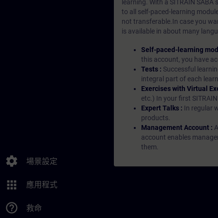
learning. With a SITRAIN SABA su
to all self-paced-learning modul
not transferable.In case you wan
is available in about many langu
Self-paced-learning mod
this account, you have acc
Tests :
Successful learnin
integral part of each lea
Exercises with Virtual Ex
etc.) In your first SITRAI
Expert Talks :
In regular 
products.
Management Account :
A
account enables managers 
them.
settings
場景設定
apps
應用程式
help_outline
救命