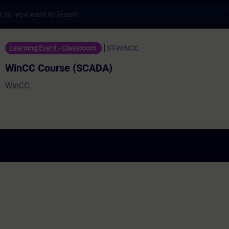
s
e (SCADA) - 培訓 - 培訓 - 專業發展 | SITRAI
Learning Event - Classroom
ST-WINCC
WinCC Course (SCADA)
WinCC