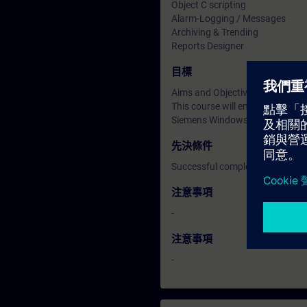
Object C scripting
Alarm-Logging / Messages
Archiving & Trending
Reports Designer
目標
Aims and Objectives
This course will enable engine
Siemens Windows Control Cent
先決條件
Successful completion of the 
注意事項
-
注意事項
-