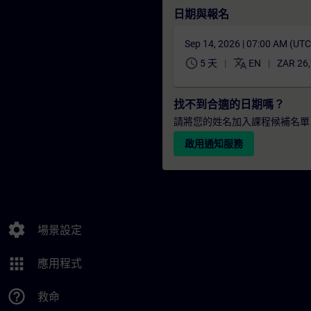
日期與報名
Sep 14, 2026 | 07:00 AM (UT
schedule
translate
5 天
EN
ZAR 26
找不到合適的日期嗎？
請將您的姓名加入課程候補名單
啟用通知服務
settings
場景設定
apps
應用程式
help_outline
救命