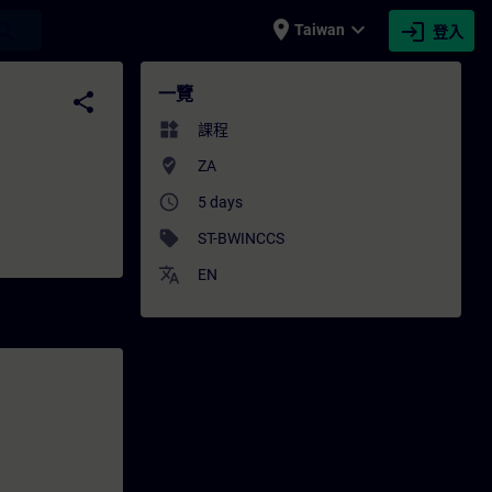
place
expand_more
login
earch
Taiwan
登入
N
一覽
share
widgets
課程
where_to_vote
ZA
access_time
5 days
sell
ST-BWINCCS
translate
EN