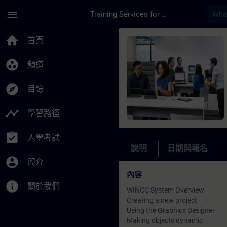
頁面已載入
跳至主要內容
menu
Training Services for Digital Industries
課程 - WinCC Cours
home
首頁
group_work
頻道
explore
目錄
timeline
學習路徑
assignment_turned_in
入學考試
說明
日期與報名
account_circle
簡介
內容
info
關於我們
WINCC System Overview
Creating a new project
Using the Graphics Designer
Making objects dynamic