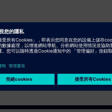
ering and maintenance personnel to design and configure automation sys
er (WINCC)
ST-7SERV1or ST-7PRO1 Courses.