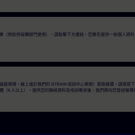
單（例如供採購部門使用），請點擊下方連結。您需先提供一些個人資料
是現場、線上或於我們的 SITRAIN 培訓中心舉辦）索取報價，請填寫
體（6 人以上）。提供您的聯絡資料及培訓需求後，我們將向您發送報價