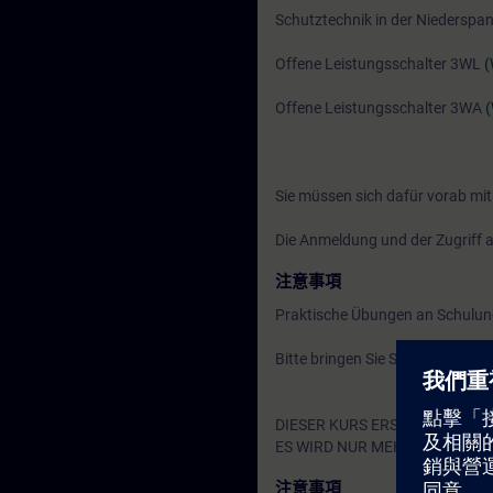
Schutztechnik in der Niederspa
Offene Leistungsschalter 3WL
(
Offene Leistungsschalter 3WA
Sie müssen sich dafür vorab mit
Die Anmeldung und der Zugriff au
注意事項
Praktische Übungen an Schulun
Bitte bringen Sie Sicherheitssch
DIESER KURS ERSETZT FOLGEN
ES WIRD NUR MEHR EINE GES
注意事項