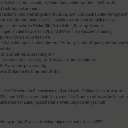
es 3WA Leistungsschalters, Schaltanlagenintegration und Retrofit
nd Lichtbogenkammern
Inspektions- und Wartungsdurchführung, Ein- und Ausbau des verfügbare
antrieb, Spannungsauslöser), Inspektions- und Wartungshinweise
gsschutztechnik (Fehlerfälle, Selektivität, Back-up-Schutz)
llungen an den ETUs des 3WL und 3WA mit praktischem Training
pgrade der ETU600 des 3WA
 3WA-Leistungsschaltern (interne Prüfung, Handprüfgerät, softwareges
entation
z.B. Ethernet, Bustopologien)
n Komponenten der 3WL- und 3WA-Leistungsschaltern
 Softwaretool powerconfig
ens (Dokumente, Internetauftritt)
egt, den Teilnehmern Fachwissen und praktische Fähigkeiten zur Wartung
 3WL und 3WA zu vermitteln. Es werden die Grundkenntnisse der Schutzte
ikation der Leistungsschalter anwendungsbereit geschult.
itung auf das Präsenztraining folgende kostenfreien WBT’s: