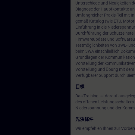
Unterschiede und Neuigkeiten d
Diagnose der Hauptkontakte u
Umfangreicher Praxis-Teil mit 
gemäß Katalog (wie ETU, Motor
Einführung in die Niederspannun
Durchführung der Schutzeinste
Firmwareupdate und Softwareu
Testmöglichkeiten von 3WL- und
beim 3WA einschließlich Dokum
Grundlagen der Kommunikation (
Vorstellung der kommunikative
Vorstellung und Übung mit dem
Verfügbarer Support durch Siem
目標
Das Training ist darauf ausgel
des offenen Leistungsschalters
Niederspannung und der Kommun
先決條件
Wir empfehlen Ihnen zur Vorbere