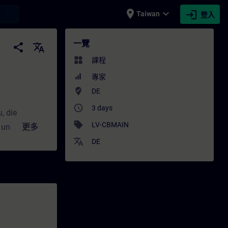
place
expand_more
login
earch
Taiwan
登入
schaltern - 培訓 - 培訓 - 專業發展 | SITRAIN
一覽
share
translate
widgets
課程
專家
where_to_vote
DE
access_time
3 days
, die
sell
LV-CBMAIN
L und 3WA
更多
ler
translate
DE
n. Außerdem
nung und der