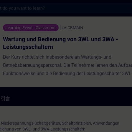
s
Bedienung von 3WL und 3WA - Leistungs
Learning Event - Classroom
LV-CBMAIN
Wartung und Bedienung von 3WL und 3WA -
Leistungsschaltern
Der Kurs richtet sich insbesondere an Wartungs- und
Betriebsbetreuungspersonal. Die Teilnehmer lernen den Aufbau
Funktionsweise und die Bedienung der Leistungsschalter 3W
kennen und erfahren, wie sie diese inspizieren und warten, Feh
identifizieren und gegebenenfalls Ersatzteile tauschen könne
werden Grundkenntnisse der Schutztechnik in der Niederspan
引言
Kommunikation der Leistungsschalter vermittelt.
 Niederspannungs-Schaltgeräten, Schaltprinzipien, Anwendungen
dienung von 3WL- und 3WA-Leistungsschaltern