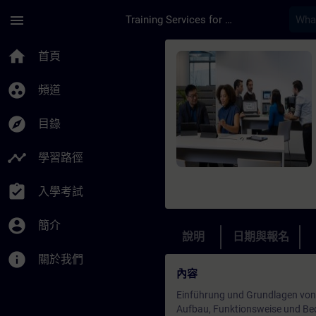
頁面已載入
跳至主要內容
menu
Training Services for Digital Industries
課程 - Wartung und 
home
首頁
group_work
頻道
explore
目錄
timeline
學習路徑
assignment_turned_in
入學考試
account_circle
簡介
說明
日期與報名
info
關於我們
內容
Einführung und Grundlagen von
Aufbau, Funktionsweise und Be