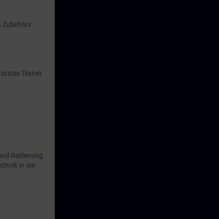
n Zubehörs
tütztes Testen
 und Bedienung
chnik in der