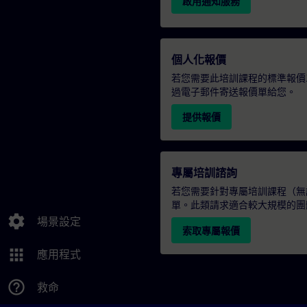
啟用通知服務
個人化報價
若您需要此培訓課程的標準報價
過電子郵件寄送報價單給您。
提供報價
專屬培訓諮詢
若您需要針對專屬培訓課程（無論
單。此類請求適合較大規模的團
settings
場景設定
索取專屬報價
apps
應用程式
help_outline
救命