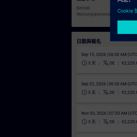
Betrieb
Wartungspersonal
日期與報名
Sep 15, 2026 | 06:30 AM (UT
schedule
translate
3 天
DE
€2,220.
Sep 22, 2026 | 06:30 AM (UT
schedule
translate
3 天
DE
€2,220.
Nov 03, 2026 | 07:30 AM (UT
schedule
translate
3 天
DE
€2,220.