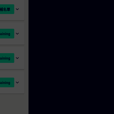
expand_more
補名單
expand_more
aining
expand_more
aining
expand_more
aining