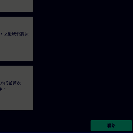
，之後我們將透
下方的諮詢表
單。
聯絡