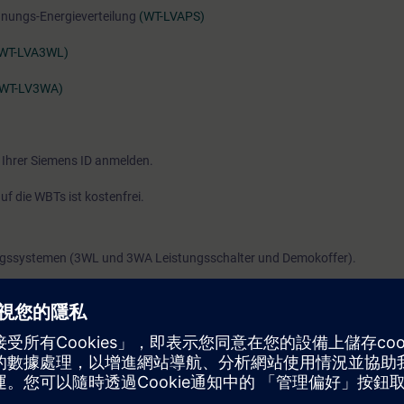
nnungs-Energieverteilung
(WT-LVAPS)
WT-LVA3WL)
(WT-LV3WA)
 Ihrer Siemens ID anmelden.
f die WBTs ist kostenfrei.
gssystemen (3WL und 3WA Leistungsschalter und Demokoffer).
uhe mit!
DE EINZELMODULE: LV-3WLMAIN, LV-3WAMAIN, LV-COPR.
AMTSCHULUNG 3WL/3WA LEISTUNGSSCHALTER STATTFINDEN.