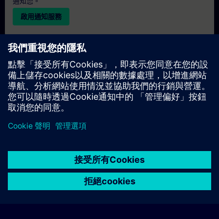
通知您。
啟用通知服務
個人化報價
若您需要此培訓課程的標準報價單（例如供採購部門使用），請
點擊下方連結。您需先提供一些個人資料，之後我們將透過電子
郵件寄送報價單給您。
提供報價
© Siemens AG 2026
home
group_work
explore
timeline
more_horiz
Corporate Information
Cookie Notice
使用條款& 隱私權政策
首頁
頻道
目錄
學習路徑
更多
聯絡