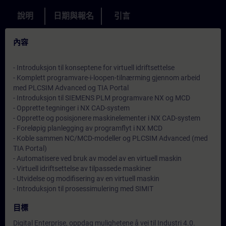
說明
日期與報名
引言
內容
- Introduksjon til konseptene for virtuell idriftsettelse
- Komplett programvare-i-loopen-tilnærming gjennom arbeid
med PLCSIM Advanced og TIA Portal
- Introduksjon til SIEMENS PLM programvare NX og MCD
- Opprette tegninger i NX CAD-system
- Opprette og posisjonere maskinelementer i NX CAD-system
- Foreløpig planlegging av programflyt i NX MCD
- Koble sammen NC/MCD-modeller og PLCSIM Advanced (med
TIA Portal)
- Automatisere ved bruk av model av en virtuell maskin
- Virtuell idriftsettelse av tilpassede maskiner
- Utvidelse og modifisering av en virtuell maskin
- Introduksjon til prosessimulering med SIMIT
目標
Digital Enterprise, oppdag mulighetene å vei til Industri 4.0.