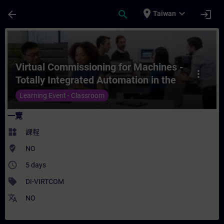
頁面已載入
跳至主要內容
place
expand_more
arrow_back
search
login
Taiwan
課程 - Virtual Commissioning for Machines
Virtual Commissioning for Machines -
more_vert
Totally Integrated Automation in the
Digital Enterprise
Learning Event - Classroom
一覽
widgets
課程
where_to_vote
NO
access_time
5 days
sell
DI-VIRTCOM
translate
NO