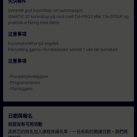
先決條件
Generelt god kunnskap om automasjon.
SIMATIC S7 kunnskap på nivå med TIA-PRO2 eller TIA-SYSUP og
praktisk erfaring med dette.
注意事項
Kursmateriell er på engelsk
Påmelding gjøres i Kurskalender senest 1 uke før kursstart
注意事項
- Prosjektplanleggere
- Programmerere
- Planleggere
日期與報名
目前沒有可用活動
請將您的姓名加入課程候補名單，一旦有新的開課日期，我們將