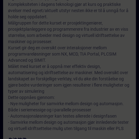
Kompleksiteten i dagens teknologi gjør at kurs og praktiske
øvelser med egnet/aktuelt utstyr nesten ikke er til å unngå for å
holde seg oppdatert.
Målgruppen for dette kurset er prosjektingeniører,
prosjektplanleggere og programmerere fra industrier av en viss
størrelse, som arbeider med design og virtuell idriftsettelse av
maskiner og prosesser.
Kurset gir deg en oversikt over interaksjoner mellom
programvareløsninger som NX, MCD, TIA Portal, PLCSIM
Advanced og SIMIT.
Målet med kurset er å oppnå mer effektiv design,
automatisering og idriftsettelse av maskiner. Med oversikt over
landskapet av forskjellige verktøy, vil du øke din forståelse og
gjøre bedre vurderinger som igjen resulterer i flere muligheter og
typer av simulering
Dette oppnåes gjennom:
- Nye muligheter for samvirke mellom design og automasjon.
Både i seriemessige og i parallelle prosesser
- Automasjonsløsninger kan testes allerede i designfasen
- Samvirke mellom design og automasjon gjør innledende tester
og virtuell idriftsettelse mulig uten tilgang til maskin eller PLS