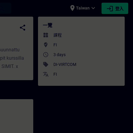
place
expand_more
login
earch
Taiwan
登入
AIN
一覽
share
widgets
課程
where_to_vote
FI
 suunnattu
access_time
3 days
pit kurssilla
sell
DI-VIRTCOM
 SIMIT. x
translate
FI