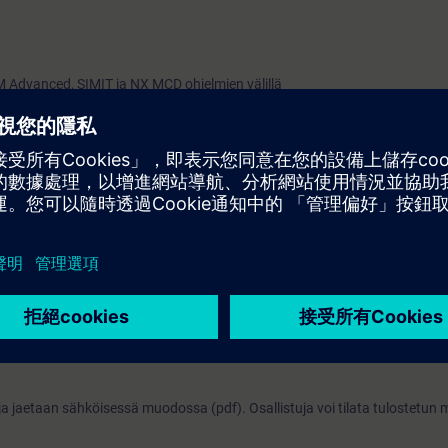
IM Advanced, SIMIT ja NX MCD ohjelmien välillä
CSIM Advanced, SIMIT ja NX MCD ohjelmien avulla
dustry 4.0 - discover the possibilities.
nittelun, käyttöönoton ja tuotannon tuottavuutta simulointien avulla.
omaatio-ohjemat voidaan suunnitella ja virheet korjata pitkälti jo ennen 
niikkasuunnittelun väliseen maaperään. Parasta olisi jos samalla kurssil
puolilta. Kurssilla on suuri hyöty automaatio-osaamisesta ja TIA-Portal o
uunnittelusta.
ja jaetaan sähköisessä muodossa (pdf). Osallistuja voi tilata tulostetun