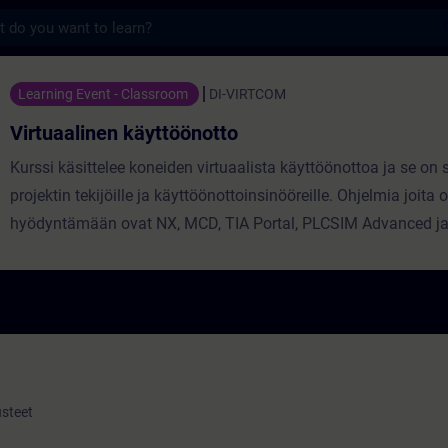
s
 käyttöönotto - 培訓 - 培訓 - 專業發展 | SITR
Learning Event - Classroom
DI-VIRTCOM
Virtuaalinen käyttöönotto
Kurssi käsittelee koneiden virtuaalista käyttöönottoa ja se on
projektin tekijöille ja käyttöönottoinsinööreille. Ohjelmia joita o
hyödyntämään ovat NX, MCD, TIA Portal, PLCSIM Advanced ja
usteet