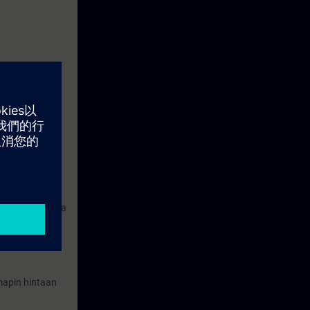
varsinaista
la olisi samasta
hjelmiston
 mapin hintaan