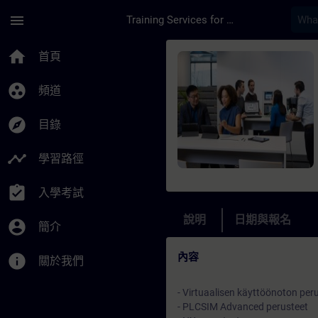
頁面已載入
跳至主要內容
menu
Training Services for Digital Industries
課程 - Virtuaalinen
home
首頁
group_work
頻道
explore
目錄
timeline
學習路徑
assignment_turned_in
入學考試
說明
日期與報名
account_circle
簡介
內容
info
關於我們
- Virtuaalisen käyttöönoton per
- PLCSIM Advanced perusteet