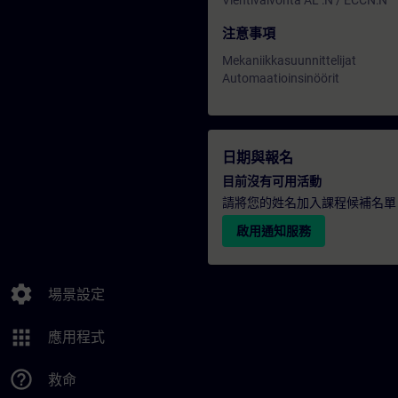
Vientivalvonta AL :N / ECCN:N
注意事項
Mekaniikkasuunnittelijat
Automaatioinsinöörit
日期與報名
目前沒有可用活動
請將您的姓名加入課程候補名單
啟用通知服務
settings
場景設定
apps
應用程式
help_outline
救命