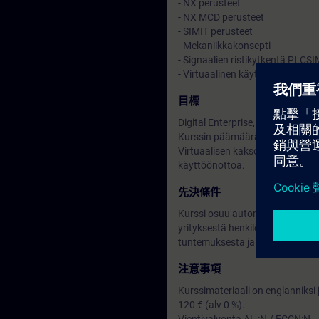
- NX perusteet
- NX MCD perusteet
- SIMIT perusteet
- Mekaniikkakonsepti
- Signaalien ristikytkentä PLCS
- Virtuaalinen käyttöönotto PL
目標
Digital Enterprise, Your Way to In
Kurssin päämäärä on lisätä suun
Virtuaalisen kaksosen avulla aut
käyttöönottoa.
先決條件
Kurssi osuu automaatio- ja meka
yrityksestä henkilö molemmilta 
tuntemuksesta ja toisaalta 3D s
注意事項
Kurssimateriaali on englanniksi 
120 € (alv 0 %).