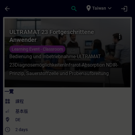
頁面已載入
跳至主要內容
place
expand_more
arrow_back
search
login
Taiwan
課程 - ULTRAMAT 23 Fortgeschrittene A
ULTRAMAT 23 Fortgeschrittene
more_vert
Anwender
Learning Event - Classroom
Bedienung und Inbetriebnahme ULTRAMAT
23DiagnosemöglichkeitenInfrarot-Absorption NDIR-
Prinzip, Sauerstoffzelle und Probenaufbreitung
一覽
widgets
課程
基本版
where_to_vote
DE
access_time
2 days