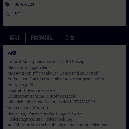
sell
SC-G-UL23
translate
DE
說明
日期與報名
引言
內容
Infrarot-Absorption nach dem NDIR-Prinzip.
Mikroströmungsfühler
Messung von infrarotaktiven Gasen und Sauerstoff
Aufbau und Funktion von mikroprozessor-gesteuerten
Analysengeräten
Einstrahl Infrarotmesszellen
Elektrochemische Sauerstoffmesszelle
Inbetriebnahme und Gebrauch des ULTRAMAT 23
Vorbeugende Wartung
Bedienung, Parameter, Wartungssoftware
Fehlerdiagnose und Fehlerbehebung
Ausführliche praktische Übungen unter Laborbedingungen