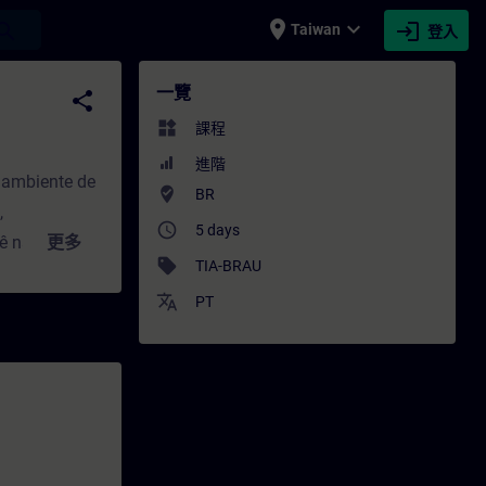
place
expand_more
login
earch
Taiwan
登入
- 專業發展 | SITRAIN
一覽
share
widgets
課程
進階
u ambiente de
where_to_vote
BR
,
access_time
5 days
ê na forma
更多
sell
TIA-BRAU
alizadas por
translate
 do
PT
m a ajuda do
m a tarefa de
procedimentos.
om a produção
sendo