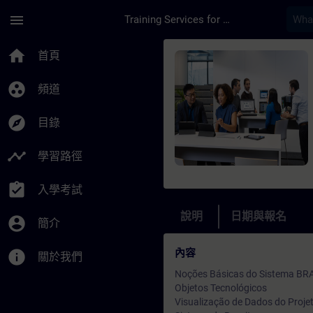
頁面已載入
跳至主要內容
menu
Training Services for Digital Industries
課程 - Treinamento 
home
首頁
group_work
頻道
explore
目錄
timeline
學習路徑
assignment_turned_in
入學考試
說明
日期與報名
account_circle
簡介
內容
info
關於我們
Noções Básicas do Sistema B
Objetos Tecnológicos
Visualização de Dados do Proje