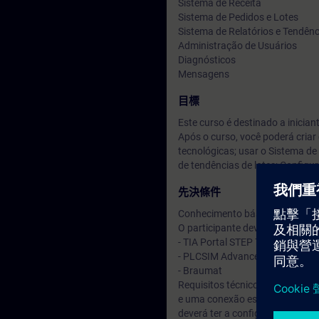
Sistema de Receita
Sistema de Pedidos e Lotes
Sistema de Relatórios e Tendênc
Administração de Usuários
Diagnósticos
Mensagens
目標
Este curso é destinado a inici
Após o curso, você poderá cria
tecnológicas; usar o Sistema de 
de tendências de lotes; Configu
先決條件
Conhecimento básico no campo
O participante deverá ter instal
- TIA Portal STEP 7 Basic/Pro
- PLCSIM Advanced
- Braumat
Requisitos técnicos: Para este
e uma conexão estável à Intern
deverá ter a configuração de H