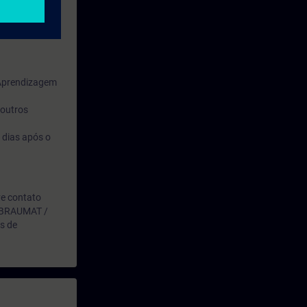
 Aprendizagem
 outros
 dias após o
ve contato
 o BRAUMAT /
s de