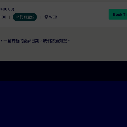
C+00:00)
Book Tr
location_on
0.00
12 尚有空位
WEB
，一旦有新的開課日期，我們將通知您。