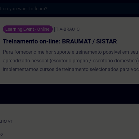
s
on-line: BRAUMAT / SISTAR - 培訓 - 培訓 
Learning Event - Online
TIA-BRAU_O
Treinamento on-line: BRAUMAT / SISTAR
Para fornecer o melhor suporte e treinamento possível em se
aprendizado pessoal (escritório próprio / escritório doméstico)
implementamos cursos de treinamento selecionados para voc
de treinamento on-line digital. Nas aulas teóricas (ao vivo) re
nossos palestrantes especializados, forneceremos o conteúdo
treinamento prático descrito nos objetivos de aprendizado co
PLC Sim Advanced para execução exercícios práticos. Você te
criar ou editar projetos que envolvem Receitas (bateladas) e 
Gostaria de revisar sua receita ou mudar seu procedimento c
RAUMAT
rodando? Além disto, ter a mão uma visualização da receita 
to
executada, em uma visão que atende a norma ISA88 (batch),