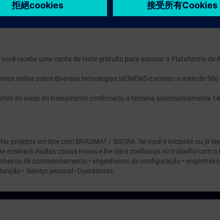
o, você recebe uma conta de teste gratuito para acessar a Plataforma de
ntos online sobre diversas tecnologias SIEMENS e acesso a mais de 500
s antes do inicio do treinamento confirmado e termina automaticamente 14
ditar projetos em lote com BRAUMAT / SISTAR. Se você é iniciante ou já te
o lhe ensinará muitas coisas novas e lhe dará confiança no trabalho com
heiros de comissionamento • engenheiros de configuração • engenheiro
enção • Serviço pessoal •Operadores