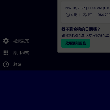
Nov 16, 2026 | 11:00 AM (UT
schedule
translate
4 天
PT
R$4,70
找不到合適的日期嗎？
請將您的姓名加入課程候補名單
settings
場景設定
啟用通知服務
apps
應用程式
help_outline
救命