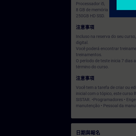
Processador i5,
8 GB de memória RAM,
250GB HD SSD.
注意事項
Incluso na reserva do seu curs
digital.
Você poderá encontrar treiname
treinamentos.
O período de teste inicia 7 dia
término do curso.
注意事項
Você tem a tarefa de criar ou e
inicial com o tópico, este curs
SISTAR. •Programadores • Engen
manutenção • Pessoal da manut
日期與報名