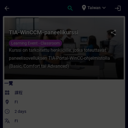
頁面已載入
跳至主要內容
place
expand_more
arrow_back
search
login
Taiwan
課程 - TIA-WinCCM-paneelikurssi - 培訓 
TIA-WinCCM-paneelikurssi
share
Learning Event - Classroom
Kurssi on tarkoitettu henkilöille, jotka toteuttavat
paneelisovelluksen TIA-Portal-WinCC-ohjelmistolla
(Basic, Comfort tai Advanced).
一覽
widgets
課程
where_to_vote
FI
access_time
2 days
translate
FI