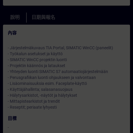
說明
日期與報名
內容
- Järjestelmäkuvaus TIA Portal, SIMATIC WinCC (paneelit)
- Työkalun asetukset ja käyttö
- SIMATIC WinCC projektin luonti
- Projektin käännös ja lataukset
- Yhteyden luonti SIMATIC S7 automaatiojärjestelmään
- Perusgrafiikan luonti ohjaukseen ja valvontaan
- Lisäominaisuuksia esim. Faceplate-käyttö
- Käyttäjähallinta; salasanasuojaus
- Hälytysarkistot, -näytöt ja hälytykset
- Mittapistearkistot ja trendit
- Reseptit; periaate lyhyesti
目標
-