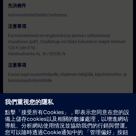
先決條件
Automaatiolaitteiden tuntemus.
注意事項
Kurssimateriaali on englanniksi ja jaetaan sähköisessä
muodossa (pdf). Osallistuja voi tilata tulostetun mapin hintaan
120 € (alv 0 %).
Vientivalvonta AL :N / ECCN: N
注意事項
Kurssi sopii suunnittelijoille, ohjelman tekijöille, käyttöönottto- ja
kunnossapitohenkilöille.
日期與報名
目前沒有可用活動
請將您的姓名加入課程候補名單，一旦有新的開課日期，我們將
通知您。