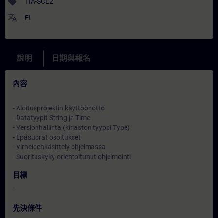
sell
TIA-SCL2
translate
FI
說明
日期與報名
內容
- Aloitusprojektin käyttöönotto
- Datatyypit String ja Time
- Versionhallinta (kirjaston tyyppi Type)
- Epäsuorat osoitukset
- Virheidenkäsittely ohjelmassa
- Suorituskyky-orientoitunut ohjelmointi
目標
-
先決條件