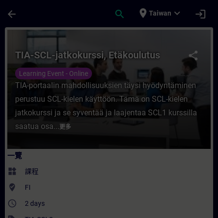
頁面已載入
跳至主要內容
place
expand_more
arrow_back
search
login
Taiwan
課程 - TIA-SCL-jatkokurssi, Etäkoulutus
TIA-SCL-jatkokurssi, Etäkoulutus
share
Learning Event - Online
TIA-portaalin mahdollisuuksien täysi hyödyntäminen
perustuu SCL-kielen käyttöön. Tämä on SCL-kielen
jatkokurssi ja se syventää ja laajentaa SCL1 kurssilla
saatua osa...
更多
一覽
widgets
課程
where_to_vote
FI
access_time
2 days