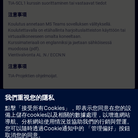
TIA-SCL1 kurssin suorittaminen tai vastaavat tiedot
注意事項
Koulutus annetaan MS Teams sovelluksen välityksellä.
Koulutettavalla on etähallinta harjoituslaitteiston käyttöön tai
virtuaalikoneeseen omalta koneeltaan.
Kurssimateriaali on englanniksi ja jaetaan sähköisessä
muodossa (pdf).
Vientivalvonta AL :N / ECCN:N
注意事項
TIA-Projektien ohjelmoijat.
日期與報名
目前沒有可用活動
請將您的姓名加入課程候補名單，一旦有新的開課日期，我們將
通知您。
啟用通知服務