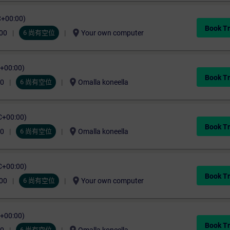
C+00:00)
Book Tr
location_on
00
6 尚有空位
Your own computer
C+00:00)
Book Tr
location_on
00
6 尚有空位
Omalla koneella
C+00:00)
Book Tr
location_on
00
6 尚有空位
Omalla koneella
C+00:00)
Book Tr
location_on
00
6 尚有空位
Your own computer
C+00:00)
Book Tr
6 尚有空位