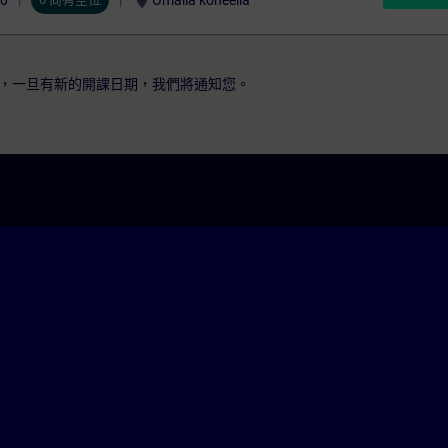
location_on
00
Omalla koneella
，一旦有新的開課日期，我們將通知您。