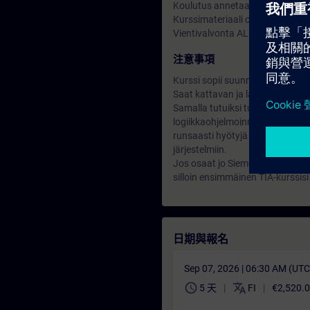
Koulutus annetaan MS Teams sov
Kurssimateriaali on englanniksi
Vientivalvonta AL :N / ECCN:N
注意事項
Kurssi sopii suunnittelijoille ja
Saat kattavan ja laadukaan koulu
Samalla tutuiksi tulevat myös vi
logiikkaohjelmoinnista, perustie
runsaasti hyötyjä ja sisältöä, va
järjestelmiin.
Jos osaat jo Siemens S7-Manager
silloin ensimmäinen TIA-kurssisi
日期與報名
Sep 07, 2026 | 06:30 AM (UT
schedule
translate
5 天
FI
€2,520.