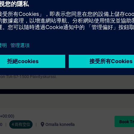
elluksen välityksellä. Harjoitustehtävät tehdään VLAB virtuaaliympäris
 ja jaetaan sähköisessä muodossa (pdf).
 ohjelman tekijöille, mutta myös käyttöönotto- ja kunnossapitohenkilöille.
tuksen TIA-Portaali ohjelmiston käyttöön, Siemens logiikoihin ja logiikka
anpaikannus ja varmuuskopiot. Kurssille voi tulla ilman ennakkotietoja
dot automaatiosta riittää. TIA on kuitenkin niin kattava kokonaisuus, että
ikka ohjelmointi sinänsä olisi tuttua ja tarkoitus on nyt vain erikoistua Si
 ohjelman käytön sekä 300/400 logiikoiden rakenteen hyvin, tämä ei ole
 on TIA-S7-1500 Päivityskurssi.
C+00:00)
Book Tr
location_on
00
4 尚有空位
Omalla koneella