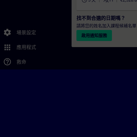
schedule
translate
5 天
FI
€2,520.
找不到合適的日期嗎？
請將您的姓名加入課程候補名單
settings
場景設定
啟用通知服務
apps
應用程式
help_outline
救命