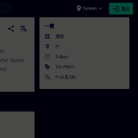
place
expand_more
login
earch
Taiwan
登入
展 | SITRAIN
一覽
share
translate
widgets
課程
where_to_vote
FI
00-
access_time
5 days
tal. Kurssi
sell
TIA-PRO1
exp.
translate
FI
以及
EN