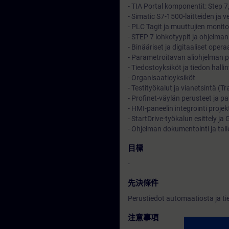
- TIA Portal komponentit: Step 7
- Simatic S7-1500-laitteiden ja v
- PLC Tagit ja muuttujien monito
- STEP 7 lohkotyypit ja ohjelma
- Binääriset ja digitaaliset opera
- Parametroitavan aliohjelman p
- Tiedostoyksiköt ja tiedon halli
- Organisaatioyksiköt
- Testityökalut ja vianetsintä (Tr
- Profinet-väylän perusteet ja 
- HMI-paneelin integrointi projekt
- StartDrive-työkalun esittely ja
- Ohjelman dokumentointi ja tal
目標
-
先決條件
Perustiedot automaatiosta ja t
注意事項