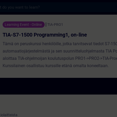
s
Programming1, on-line - 培訓 - 培訓 - 專業發
Learning Event - Online
TIA-PRO1
TIA-S7-1500 Programming1, on-line
Tämä on peruskurssi henkilöille, jotka tarvitsevat tiedot S7-15
automaatiojärjestelmästä ja sen suunnitteluohjelmasta TIA Por
aloittaa TIA-ohjelmoijan koulutuspolun PRO1->PRO2->TIA-Pro
Kurssilainen osallistuu kurssille etänä omalta koneeltaan.
olaitteista