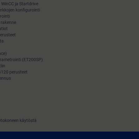
, WinCC ja Startdrive
erkkojen konfigurointi
rointi
n rakenne
atiot
erusteet
nta
ace)
parametrointi (ET200SP)
iin
 G120 perusteet
lennus
ietokoneen käytöstä