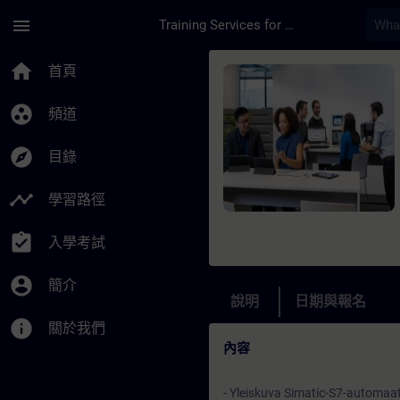
頁面已載入
跳至主要內容
menu
Training Services for Digital Industries
課程 - TIA-S7-1500 
home
首頁
group_work
頻道
explore
目錄
timeline
學習路徑
assignment_turned_in
入學考試
account_circle
簡介
說明
日期與報名
info
關於我們
內容
- Yleiskuva Simatic-S7-automaati