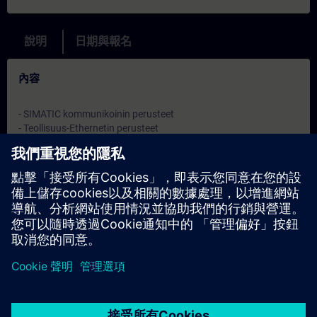
說明
日期與報名
內容
- SIMATIC kommunikoinin perusteet
- Teollisuus-Ethernetin perusteet
- Profinet IO-väylän perusteet
- Profinet IO-väylän liittyjät ja komponentit
- Profinet IO-väylän konfigurointi TIA Portal työkalun avulla
- Topologiaeditori
- Järjestelmän diagnostiikka
- Web-server
- I-device ja Shared device
- Rengastopologia (MRP-protokolla)
- Harjoitukset TIA-Portal ja S7-1500
目標
-