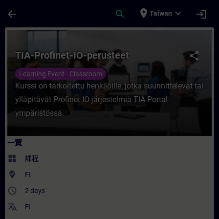
頁面已載入
跳至主要內容
place
expand_more
arrow_back
search
login
Taiwan
課程 - TIA-Profinet-IO-perusteet - 培訓 
TIA-Profinet-IO-perusteet
share
Learning Event - Classroom
Kurssi on tarkoitettu henkilöille, jotka suunnittelevat tai
ylläpitävät Profinet IO-järjestelmiä TIA-Portal
ympäristössä.
一覽
widgets
課程
where_to_vote
FI
access_time
2 days
translate
FI