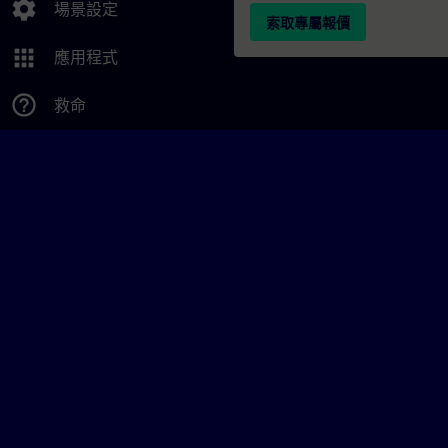
settings
場景設定
索取專屬報價
apps
應用程式
help_outline
救命
© Siemens AG 2026