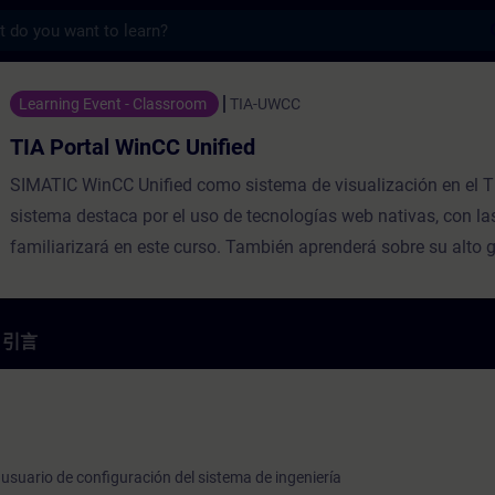
s
inCC Unified - 培訓 - 培訓 - 專業發展 | SITR
Learning Event - Classroom
TIA-UWCC
TIA Portal WinCC Unified
SIMATIC WinCC Unified como sistema de visualización en el TI
sistema destaca por el uso de tecnologías web nativas, con la
familiarizará en este curso. También aprenderá sobre su alto 
apertura gracias a las interfaces de alto rendimiento. Aprenda a
WinCC Unified y los nuevos Unified Comfort Panels y el softw
Runtime y obtén una impresión personal de las capacidades d
引言
dispositivos.
e usuario de configuración del sistema de ingeniería