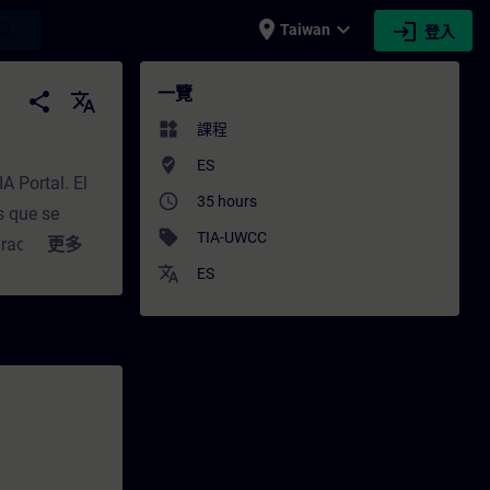
place
expand_more
login
earch
Taiwan
登入
AIN
一覽
share
translate
widgets
課程
where_to_vote
ES
A Portal. El
access_time
35 hours
s que se
sell
TIA-UWCC
grado de
更多
translate
 utilizar
ES
are para PC
e los nuevos