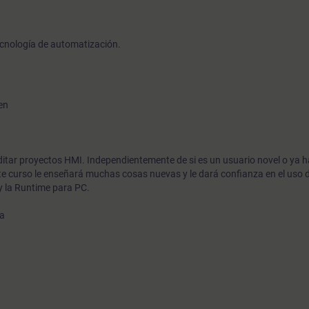
cnología de automatización.
en
editar proyectos HMI. Independientemente de si es un usuario novel o ya h
te curso le enseñará muchas cosas nuevas y le dará confianza en el uso
 y la Runtime para PC.
ha