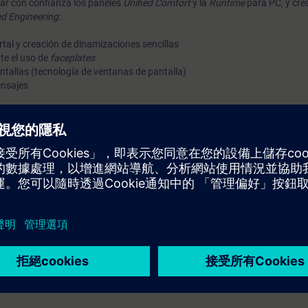
lizar con confianza los paneles
Unified Comfort
y la
Runtime
para PC, y cre
ed Engineering
:
tal y creación de dinamizaciones sencillas
te el uso de
faceplates
ntallas (tecnología de ventanas de pantalla)
ensajes
 de seguridad
HMI
 (PC)
fied al WinCC Unified Runtime y gestión de certificados
do de grandes cantidades de datos.
metros (recetas) y comunicación para el control
con plantillas, aplicaciones y opciones
escentralizados (colaboración) y gestión de certificados
ema HMI, WinCC Unified, directamente del fabricante
. Al finalizar el curso, habrás dominado WinCC Unified, gracias a la realiz
Unified basado en HTML5. Obtén una impresión personal del rendimiento