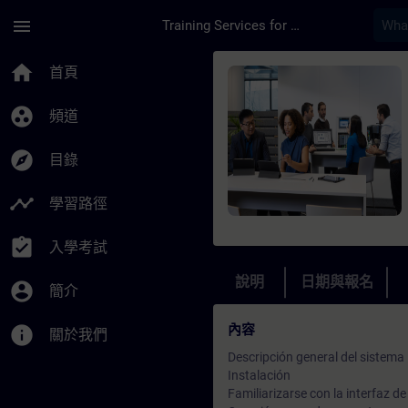
頁面已載入
跳至主要內容
menu
Training Services for Digital Industries
課程 - TIA Portal W
home
首頁
group_work
頻道
explore
目錄
timeline
學習路徑
assignment_turned_in
入學考試
說明
日期與報名
account_circle
簡介
內容
info
關於我們
Descripción general del sistema
Instalación
Familiarizarse con la interfaz d