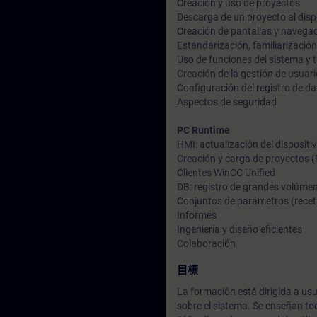
Creación y uso de proyectos
Descarga de un proyecto al disp
Creación de pantallas y navegac
Estandarización, familiarizació
Uso de funciones del sistema y
Creación de la gestión de usuar
Configuración del registro de dat
Aspectos de seguridad
PC Runtime
HMI: actualización del dispositi
Creación y carga de proyectos 
Clientes WinCC Unified
DB: registro de grandes volúme
Conjuntos de parámetros (recet
Informes
Ingeniería y diseño eficientes
Colaboración
目標
La formación está dirigida a us
sobre el sistema. Se enseñan to