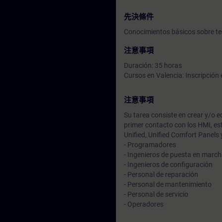
先決條件
Conocimientos básicos sobre te
注意事項
Duración: 35 horas
Cursos en Valencia: Inscripción 
注意事項
Su tarea consiste en crear y/o 
primer contacto con los HMI, es
Unified, Unified Comfort Panels
- Programadores
- Ingenieros de puesta en marc
- Ingenieros de configuración
- Personal de reparación
- Personal de mantenimiento
- Personal de servicio
- Operadores