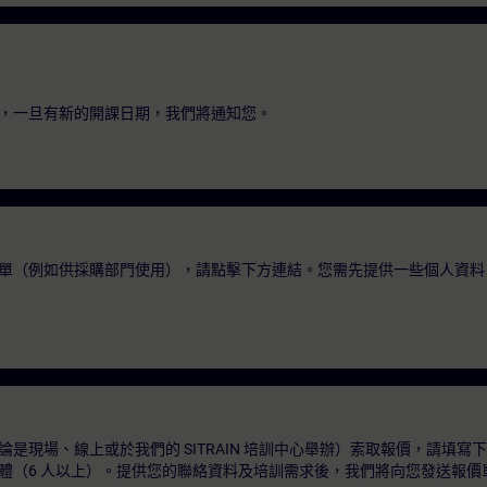
，一旦有新的開課日期，我們將通知您。
單（例如供採購部門使用），請點擊下方連結。您需先提供一些個人資料
是現場、線上或於我們的 SITRAIN 培訓中心舉辦）索取報價，請填寫
體（6 人以上）。提供您的聯絡資料及培訓需求後，我們將向您發送報價