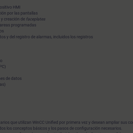
ositivo HMI
ión por las pantallas
n y creación de
faceplates
 tareas programadas
ios
os y del registro de alarmas, incluidos los registros
vo
(PC)
nes de datos
as)
uarios que utilizan WinCC Unified por primera vez y desean ampliar sus c
dos los conceptos básicos y los pasos de configuración necesarios.