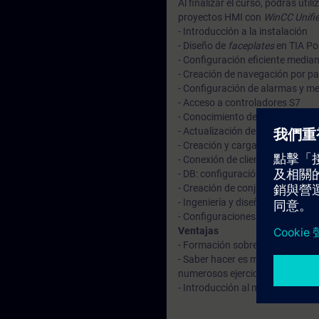
Al finalizar el curso, podrás uti
proyectos HMI con
WinCC Unifi
- Introducción a la instalación
- Diseño de
faceplates
en TIA Por
- Configuración eficiente median
- Creación de navegación por pa
- Configuración de alarmas y m
- Acceso a controladores S7
- Conocimiento de los aspectos
- Actualización de dispositivos 
- Creación y carga de proyectos
- Conexión de clientes WinCC Uni
- DB: configuración del archiva
- Creación de conjuntos de pará
- Ingeniería y diseño eficientes 
- Configuraciones de sistemas d
Ventajas
- Formación sobre el nuevo sist
- Saber hacer es mejor que saber
numerosos ejercicios prácticos
- Introducción al nuevo WinCC 