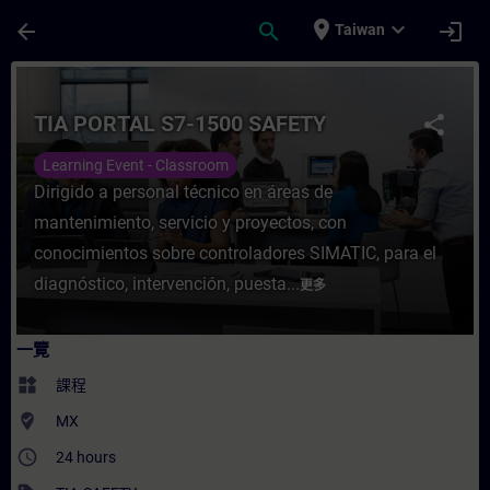
頁面已載入
跳至主要內容
place
expand_more
arrow_back
search
login
Taiwan
課程 - TIA PORTAL S7-1500 SAFETY - 培
TIA PORTAL S7-1500 SAFETY
share
Learning Event - Classroom
Dirigido a personal técnico en áreas de
mantenimiento, servicio y proyectos, con
conocimientos sobre controladores SIMATIC, para el
diagnóstico, intervención, puesta...
更多
一覽
widgets
課程
where_to_vote
MX
access_time
24 hours