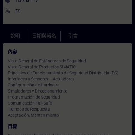
sell
TIA-SAFETY
translate
ES
說明
日期與報名
引言
內容
Vista General de Estándares de Seguridad
Vista General de Productos SIMATIC
Principios de Funcionamiento de Seguridad Distribuida (DS)
Interfaces a Sensores – Actuadores
Configuración de Hardware
Simuladores y Direccionamiento
Programación de Seguridad
Comunicación Fail-Safe
Tiempos de Respuesta
Aceptación/Mantenimiento
目標