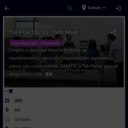
頁面已載入
跳至主要內容
place
expand_more
arrow_back
search
login
Taiwan
課程 - TIA PORTAL S7-1500 Nivel 1 - 培
TIA PORTAL S7-1500 Nivel 1
share
Learning Event - Classroom
Dirigido a personal técnico en áreas de
mantenimiento, servicio y proyectos, sin experiencia
previa con controladores SIMATIC o TIA Portal, para el
diagnóstico, inte...
更多
一覽
widgets
課程
where_to_vote
MX
access_time
36 hours