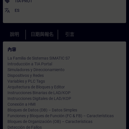
sell
TIA-PRO1
translate
ES
說明
日期與報名
引言
內容
La Familia de Sistemas SIMATIC S7
Introducción a TIA Portal
Simuladores y Direccionamiento
Dispositivos y Redes
Variables y PLC Tags
Arquitectura de Bloques y Editor
Instrucciones Binarias de LAD/KOP
Instrucciones Digitales de LAD/KOP
Conexión a HMI
Bloques de Datos (DB) – Datos Simples
Funciones y Bloques de Función (FC & FB) – Características
Bloques de Organización (OB) – Características
Detección de Fallos