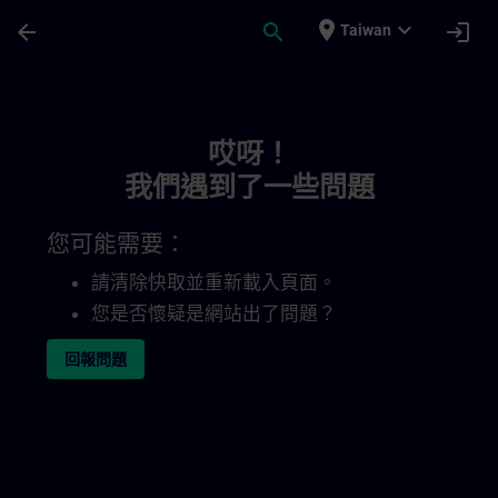
頁面已載入
跳至主要內容
place
expand_more
arrow_back
search
login
Taiwan
Toc | SITRAIN
哎呀！
我們遇到了一些問題
您可能需要：
請清除快取並重新載入頁面。
您是否懷疑是網站出了問題？
回報問題