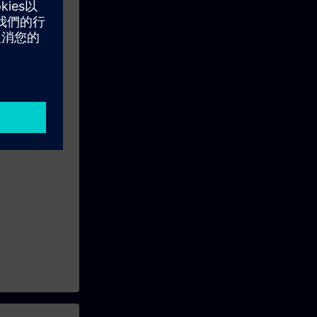
 Aprendizagem
 outros
 dias após o