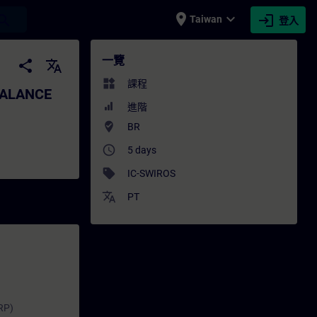
place
expand_more
login
earch
Taiwan
登入
ANCE - 培訓 - 培訓 - 專業發展 | SITRAIN
一覽
share
translate
widgets
課程
SCALANCE
進階
where_to_vote
BR
access_time
5 days
sell
IC-SWIROS
translate
PT
RP)