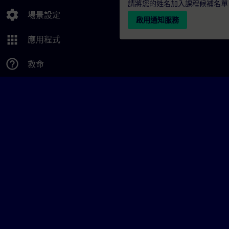
請將您的姓名加入課程候補名單
settings
場景設定
啟用通知服務
apps
應用程式
help_outline
救命