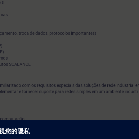
Ns
emas
çamento, troca de dados, protocolos importantes)
P)
F)
emas
odutos SCALANCE
amiliarizado com os requisitos especiais das soluções de rede industrial e 
lementar e fornecer suporte para redes simples em um ambiente industri
e computação.