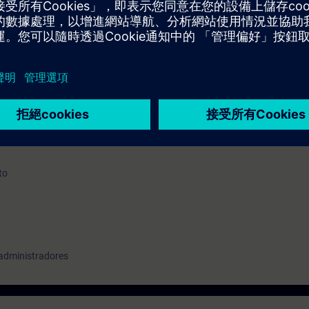
o, você recebe uma conta de teste gratuito para acessar a Plataforma de
ntos online sobre diversas tecnologias SIEMENS e acesso a mais de 600
s antes do inicio do treinamento confirmado e termina automaticamente 14
to
 administradores