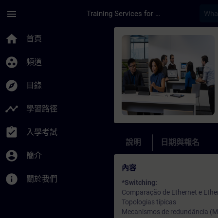
頁面已載入
跳至主要內容
menu
Training Services for Digital Industries
課程 - Switching e 
home
首頁
group_work
頻道
explore
目錄
timeline
學習路徑
assignment_turned_in
入學考試
說明
日期與報名
account_circle
簡介
內容
info
關於我們
*Switching:
Comparação de Ethernet e Ether
Topologias típicas
Mecanismos de redundância (MR