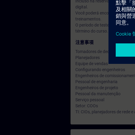
Incluso na reserva do seu curs
digital.
Você poderá encontrar treiname
treinamentos.
O período de teste inicia 7 dia
término do curso.
注意事項
Tomadores de decisão
Planejadores
Equipe de vendas
Configurando engenheiros
Engenheiros de comissionamen
Pessoal de engenharia
Engenheiros de projeto
Pessoal da manutenção
Serviço pessoal
Setor: COOs
TI: CIOs, planejadores de rede e