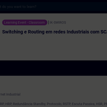
s
Routing em redes Industriais com SCAL
Learning Event - Classroom
IK-SWIROS
Switching e Routing em redes Industriais com 
net Industrial
P, HRP, Redundância Standby, Protocolo, RSTP, Escuta Passiva, HSR, P