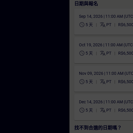
日期與報名
Sep 14, 2026 | 11:00 AM (UT
schedule
translate
5 天
PT
R$6,50
Oct 19, 2026 | 11:00 AM (UT
schedule
translate
5 天
PT
R$6,50
Nov 09, 2026 | 11:00 AM (UT
schedule
translate
5 天
PT
R$6,50
Dec 14, 2026 | 11:00 AM (UT
schedule
translate
5 天
PT
R$6,50
找不到合適的日期嗎？