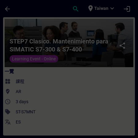
頁面已載入
跳至主要內容
place
expand_more
arrow_back
search
login
Taiwan
課程 - STEP7 Clasico. Mantenimiento pa
STEP7 Clasico. Mantenimiento para
share
SIMATIC S7-300 & S7-400
Learning Event - Online
一覽
widgets
課程
where_to_vote
AR
access_time
3 days
sell
ST-S7MNT
translate
ES