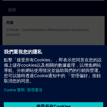
說明
內容
SITRAIN – Caratteristiche e differenziazione dei percorsi
formativi