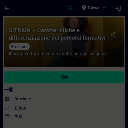
頁面已載入
跳至主要內容
place
expand_more
arrow_back
search
login
Taiwan
課程 - SITRAIN – Caratteristiche e differ
SITRAIN – Caratteristiche e
share
differenziazione dei percorsi formativi
Brochure
Il percorso formativo più adatto ad ogni esigenza
開始
一覽
widgets
Brochure
初學者
payment
免費