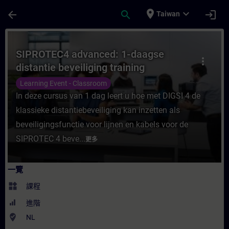
頁面已載入
跳至主要內容
place
expand_more
arrow_back
search
login
Taiwan
課程 - SIPROTEC4 advanced: 1-daagse dis
SIPROTEC4 advanced: 1-daagse
more_vert
distantie beveiliging training
Learning Event - Classroom
In deze cursus van 1 dag leert u hoe met DIGSI 4 de
klassieke distantiebeveiliging kan inzetten als
beveiligingsfunctie voor lijnen en kabels voor de
SIPROTEC 4 beve...
更多
一覽
widgets
課程
進階
where_to_vote
NL