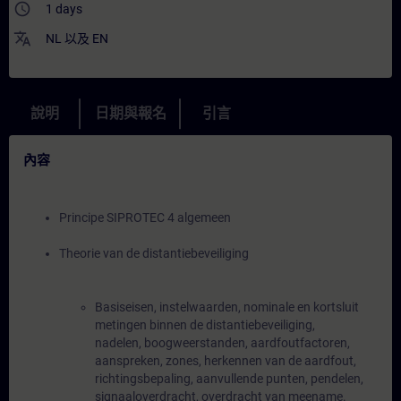
access_time
1 days
translate
NL
以及
EN
說明
日期與報名
引言
內容
Principe SIPROTEC 4 algemeen
Theorie van de distantiebeveiliging
Basiseisen, instelwaarden, nominale en kortsluit
metingen binnen de distantiebeveiliging,
nadelen, boogweerstanden, aardfoutfactoren,
aanspreken, zones, herkennen van de aardfout,
richtingsbepaling, aanvullende punten, pendelen,
signaaloverdracht, overdracht van meename.