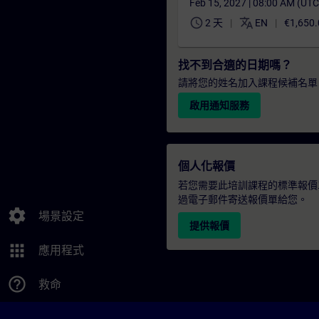
Feb 15, 2027 | 08:00 AM (UT
schedule
translate
2 天
EN
€1,650.
找不到合適的日期嗎？
請將您的姓名加入課程候補名單
啟用通知服務
個人化報價
若您需要此培訓課程的標準報價
過電子郵件寄送報價單給您。
settings
場景設定
提供報價
apps
應用程式
help_outline
救命