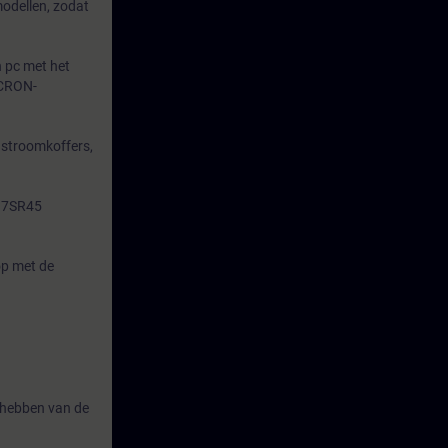
odellen, zodat
n pc met het
ICRON-
n stroomkoffers,
e 7SR45
op met de
en hebben van de