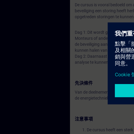
De cursus is vooral bedoeld om
beveiliging een storing heeft he
opgetreden storingen te kunnen 
Dag 1: Dit wordt gedaan in vers
Monteurs of andere medewerkers
de beveiliging aanwezige gegeve
kunnen halen van de laatste sto
Dag 2: Daarnaast wordt ingegaan
analyse te kunnen maken.
先決條件
Van de deelnemers wordt verwach
de energietechniek. Als de 2e d
注意事項
De cursus heeft een sterk