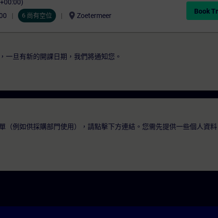
C+00:00)
Book Tr
location_on
00
6 尚有空位
Zoetermeer
，一旦有新的開課日期，我們將通知您。
單（例如供採購部門使用），請點擊下方連結。您需先提供一些個人資料