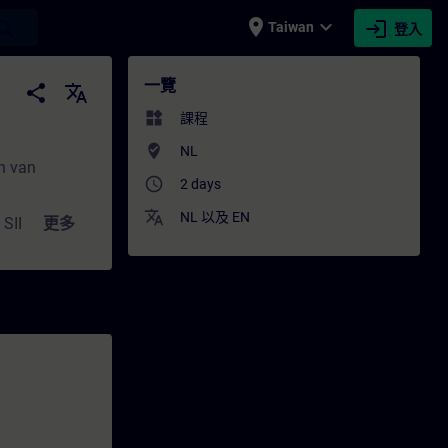
place
expand_more
login
earch
Taiwan
登入
展 | SITRAIN
一覽
share
translate
widgets
課程
where_to_vote
NL
en van
access_time
2 days
translate
NL
以及
EN
an SIEMENS
更多
eiliging een
 aanwezige
 en
n, zodat de
teurs of
e data van de
ens. Maar ook
nde data te