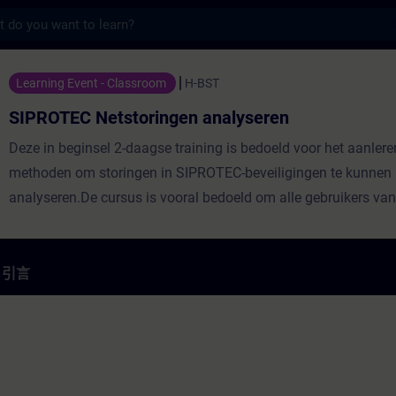
s
storingen analyseren - 培訓 - 培訓 - 專業發
Learning Event - Classroom
H-BST
SIPROTEC Netstoringen analyseren
Deze in beginsel 2-daagse training is bedoeld voor het aanler
methoden om storingen in SIPROTEC-beveiligingen te kunnen
analyseren.De cursus is vooral bedoeld om alle gebruikers v
SIPROTEC beveiligingen aan te leren om als een SIPROTEC-bev
storing heeft herkend met behulp van de in het digitale relais
genoteerde data deze opgetreden storingen te kunnen uitlezen
引言
interpreteren. Dag 1: Dit wordt gedaan in verschillende stappe
eerste lijn herkenning door technische medewerkers zoals Mon
andere medewerkers gedaan kan worden direct werkend met d
Leds en de in het display van de beveiliging aanwezige gegev
door in een tweede stap met de hand uit het relais de betreffe