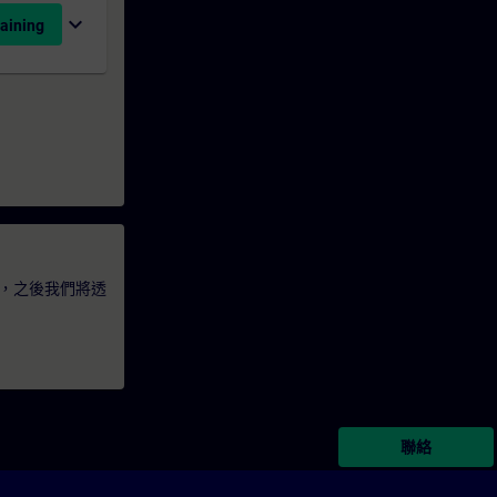
expand_more
aining
，之後我們將透
聯絡