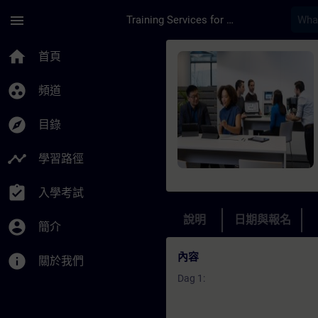
頁面已載入
跳至主要內容
menu
Training Services for Digital Industries
課程 - SIPROTEC Net
home
首頁
group_work
頻道
explore
目錄
timeline
學習路徑
assignment_turned_in
入學考試
說明
日期與報名
account_circle
簡介
內容
info
關於我們
Dag 1: