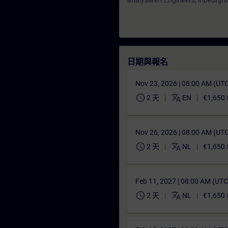
analyseren.Engineers, inbedrijfs
日期與報名
Nov 23, 2026 | 08:00 AM (UT
schedule
translate
2 天
EN
€1,650.
Nov 26, 2026 | 08:00 AM (UT
schedule
translate
2 天
NL
€1,650.
Feb 11, 2027 | 08:00 AM (UT
schedule
translate
2 天
NL
€1,650.