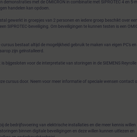
van demonstraties met de OMICRON in combinatie met SIPROTEC 4 en 5-m
eigen handelen kan opdoen.
stal gewerkt in groepjes van 2 personen en iedere groep beschikt over ee
een SIPROTEC-beveiliging. Om beveiligingen te kunnen testen is een OM
e cursus bestaat altijd de mogelijkheid gebruik te maken van eigen PC's e
aarop zijn geïnstalleerd.
s bijgesloten voor de interpretatie van storingen in de SIEMENS Reyroll
ze cursus door. Neem voor meer informatie of speciale wensen contact 
bij de bedrijfsvoering van elektrische installaties en die meer kennis will
toringen binnen digitale beveiligingen en deze willen kunnen uitlezen en