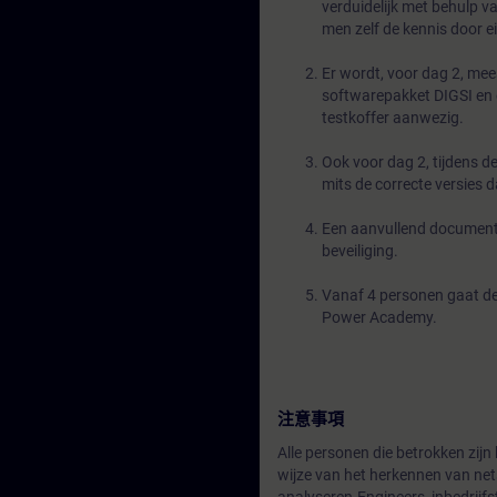
verduidelijk met behulp 
men zelf de kennis door 
Er wordt, voor dag 2, mee
softwarepakket DIGSI en 
testkoffer aanwezig.
Ook voor dag 2, tijdens d
mits de correcte versies d
Een aanvullend document i
beveiliging.
Vanaf 4 personen gaat de
Power Academy.
注意事項
Alle personen die betrokken zijn 
wijze van het herkennen van nets