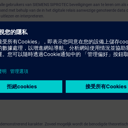
 alle gebruikers van SIEMENS SIPROTEC beveiligingen aan te leren om al
rkend met behulp van de in het digitale relais aanwezige genoteerde data 
uitlezen en interpreteren.
chillende stappen, zodat de eerste lijn herkenning door technische medew
 gedaan kan worden direct werkend met de data van de Leds en de in he
ns. Maar ook door in een tweede stap met de hand uit het relais de betre
ring.
 op de in het relais via een PC mogelijk extra aanwezige data om een ge
t dat zij basiskennis hebben van de energietechniek of minimaal affinit
ag gevolgd wordt dan dient men dag 1 van de cursus ook te hebben gevol
 demonstrerend karakter. Zoveel mogelijk wordt de benodigde theoretisch