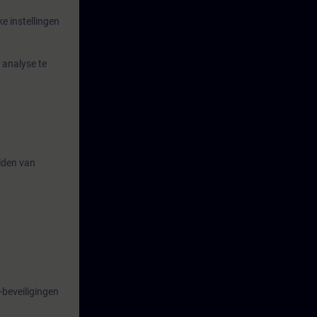
 instellingen
 analyse te
lden van
-beveiligingen