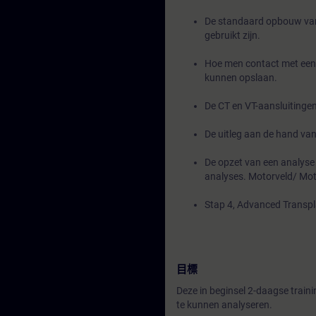
De standaard opbouw van 
gebruikt zijn.
Hoe men contact met een 
kunnen opslaan.
De CT en VT-aansluiting
De uitleg aan de hand v
De opzet van een analyse
analyses. Motorveld/ Mo
Stap 4, Advanced Transpl
目標
Deze in beginsel 2-daagse train
te kunnen analyseren.