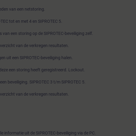
kunnen halen van de laatste storing. Dag 2: Daarnaast wordt
den van een netstoring.
de in het relais via een PC mogelijk extra aanwezige data om 
OTEC tot en met 4 en SIPROTEC 5.
gespecialiseerde analyse te kunnen maken.
es van een storing op de SIPROTEC-beveiliging zelf.
erzicht van de verkregen resultaten.
en uit een SIPROTEC-beveiliging halen.
 deze een storing heeft geregistreerd. Lockout.
 een beveiliging. SIPROTEC 3 t/m SIPROTEC 5.
erzicht van de verkregen resultaten.
le informatie uit de SIPROTEC-beveiliging via de PC.