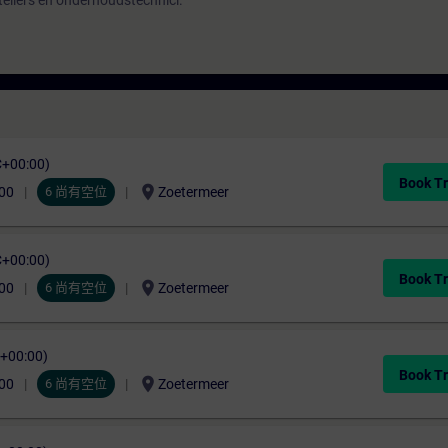
tellers en onderhoudstechnici.
C+00:00)
Book Tr
location_on
00
6 尚有空位
Zoetermeer
C+00:00)
Book Tr
location_on
00
6 尚有空位
Zoetermeer
C+00:00)
Book Tr
location_on
00
6 尚有空位
Zoetermeer