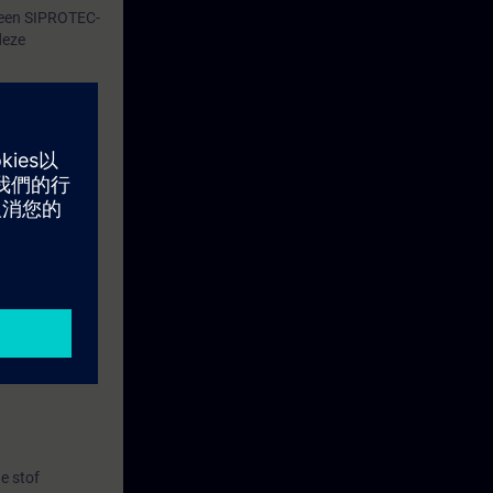
s een SIPROTEC-
deze
erkers zoals
t display van
ffende data te
specialiseerde
eit hebben met
gd.
e stof