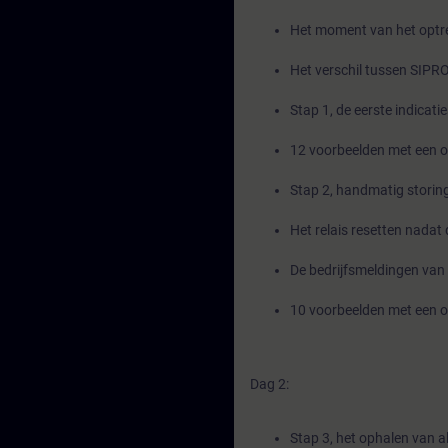
Het moment van het optre
Het verschil tussen SIPR
Stap 1, de eerste indicati
12 voorbeelden met een ov
Stap 2, handmatig storing
Het relais resetten nadat
De bedrijfsmeldingen van
10 voorbeelden met een ov
Dag 2:
Stap 3, het ophalen van al