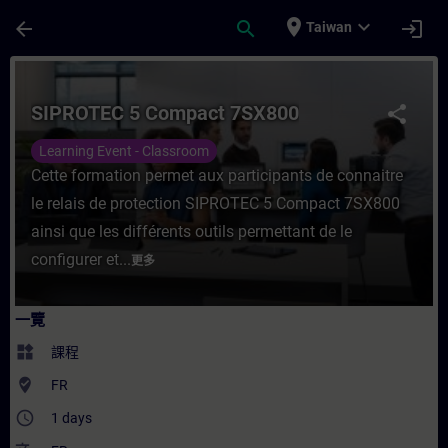
頁面已載入
跳至主要內容
place
expand_more
arrow_back
search
login
Taiwan
課程 - SIPROTEC 5 Compact 7SX800 - 培
SIPROTEC 5 Compact 7SX800
share
Learning Event - Classroom
Cette formation permet aux participants de connaitre
le relais de protection SIPROTEC 5 Compact 7SX800
ainsi que les différents outils permettant de le
configurer et...
更多
一覽
widgets
課程
where_to_vote
FR
access_time
1 days