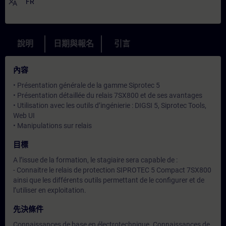
translate
FR
說明
日期與報名
引言
內容
• Présentation générale de la gamme Siprotec 5
• Présentation détaillée du relais 7SX800 et de ses avantages
• Utilisation avec les outils d’ingénierie : DIGSI 5, Siprotec Tools,
Web UI
• Manipulations sur relais
目標
A l’issue de la formation, le stagiaire sera capable de :
- Connaitre le relais de protection SIPROTEC 5 Compact 7SX800
ainsi que les différents outils permettant de le configurer et de
l’utiliser en exploitation.
先決條件
Connaissances de base en électrotechnique. Connaissances de