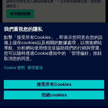
請將您的姓名加入課程候補名單，一旦有新的開課日期，我們將
通知您。
啟用通知服務
個人化報價
若您需要此培訓課程的標準報價單（例如供採購部門使用），請
點擊下方連結。您需先提供一些個人資料，之後我們將透過電子
郵件寄送報價單給您。
提供報價
© Siemens AG 2026
home
group_work
explore
timeline
more_horiz
Corporate Information
Cookie Notice
使用條款& 隱私權政策
首頁
頻道
目錄
學習路徑
更多