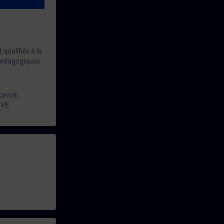
qualifiés à la
 pédagogiques.
cevoir,
7VE.