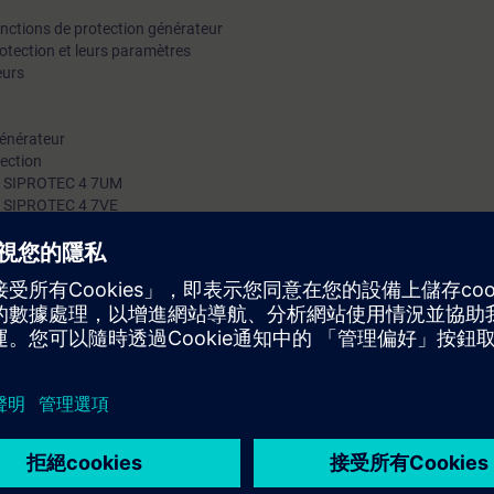
onctions de protection générateur
rotection et leurs paramètres
eurs
générateur
tection
des SIPROTEC 4 7UM
des SIPROTEC 4 7VE
et des informations d’exploitations
ctuent tout au long de la formation
iaire sera capable de :
 les principes de fonctionnement, les fonctions des protections générateu
rotechnique.
I 4 Base » ou posséder des connaissances équivalentes.