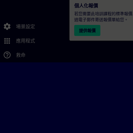
個人化報價
若您需要此培訓課程的標準報價
過電子郵件寄送報價單給您。
settings
場景設定
提供報價
apps
應用程式
help_outline
救命