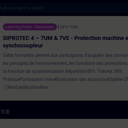
s
 7UM & 7VE - Protection machine et sy
Learning Event - Classroom
SIP4-7UM...
SIPROTEC 4 – 7UM & 7VE - Protection machine e
synchocoupleur
Cette formation permet aux participants d’acquérir des conna
les principes de fonctionnement, les fonctions des protections
la fonction de synchronisation.Répartition50% Théorie, 50%
PratiqueParticipants max4Evaluation des acquisOuiEligible C
ⓘNonCertificationNon
引言