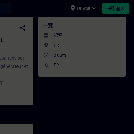
place
expand_more
login
earch
Taiwan
登入
nchocoupleur - 培訓 - 培訓 - 專業發展 | SITRA
一覽
share
widgets
課程
t
where_to_vote
FR
access_time
3 days
issances sur
translate
FR
 générateur et
PF