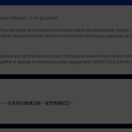
mation SITRAIN : 11 93 00 205 93
t au quotidien des missions techniques auprès des entreprises, formés et 
uivi et une actualisation de leurs compétences théoriques, pratiques, et
énieurs et techniciens du secteur électrique et industriel qui doivent con
exploiter et assurer la maintenance des équipements SIPROTEC 4 7UM et 
，一旦有新的開課日期，我們將通知您。