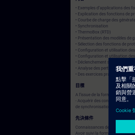
• Exemples d’applications des f
• Explication des fonctions de p
• Courbe de charge des générat
• Synchronisation
• ThermoBox (RTD)
• Présentation des modèles de 
• Sélection des fonctions de pro
• Configuration et utilisation 
• Configuration et utilisation 
• Déclenchement sur défaut
• Analyse des perturbographies 
• Des exercices pratiques s’effe
目標
A l’issue de la formation, le stag
- Acquérir des connaissances sur
de synchronisation.
先決條件
Connaissances de base en élect
Avoir suivi la formation « DIGS