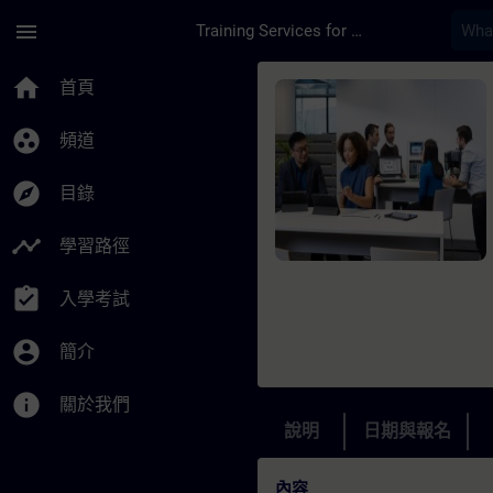
頁面已載入
跳至主要內容
menu
Training Services for Digital Industries
課程 - SIPROTEC 4 –
home
首頁
group_work
頻道
explore
目錄
timeline
學習路徑
assignment_turned_in
入學考試
account_circle
簡介
info
關於我們
說明
日期與報名
內容