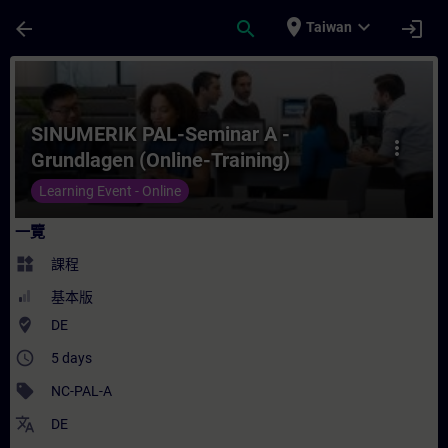
頁面已載入
跳至主要內容
place
expand_more
arrow_back
search
login
Taiwan
課程 - SINUMERIK PAL-Seminar A - Grundl
SINUMERIK PAL-Seminar A -
more_vert
Grundlagen (Online-Training)
Learning Event - Online
一覽
widgets
課程
基本版
where_to_vote
DE
access_time
5 days
sell
NC-PAL-A
translate
DE