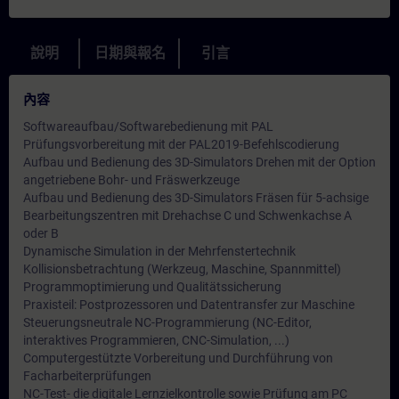
說明
日期與報名
引言
內容
Softwareaufbau/Softwarebedienung mit PAL
Prüfungsvorbereitung mit der PAL2019-Befehlscodierung
Aufbau und Bedienung des 3D-Simulators Drehen mit der Option
angetriebene Bohr- und Fräswerkzeuge
Aufbau und Bedienung des 3D-Simulators Fräsen für 5-achsige
Bearbeitungszentren mit Drehachse C und Schwenkachse A
oder B
Dynamische Simulation in der Mehrfenstertechnik
Kollisionsbetrachtung (Werkzeug, Maschine, Spannmittel)
Programmoptimierung und Qualitätssicherung
Praxisteil: Postprozessoren und Datentransfer zur Maschine
Steuerungsneutrale NC-Programmierung (NC-Editor,
interaktives Programmieren, CNC-Simulation, ...)
Computergestützte Vorbereitung und Durchführung von
Facharbeiterprüfungen
NC-Test- die digitale Lernzielkontrolle sowie Prüfung am PC