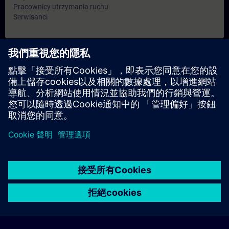
Pracownicy utrzymania ruchu
Serwisanci
日期與報名
目前沒有可用活動
請將您的姓名加入課程候補名單，一旦有新的開課日期，我們將
通知您。
啟用通知服務
© Siemens AG 2026
home
group_work
explore
timeline
more_horiz
Corporate Information
Cookie Notice
使用條款& 隱私權政策
首頁
頻道
目錄
學習路徑
更多
聯絡