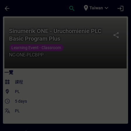
頁面已載入
跳至主要內容
place
expand_more
arrow_back
search
login
Taiwan
課程 - Sinumerik ONE - Uruchomienie PL
Sinumerik ONE - Uruchomienie PLC
share
Basic Program Plus
Learning Event - Classroom
NC-ONE-PLCBPP
一覽
widgets
課程
where_to_vote
PL
access_time
5 days
translate
PL