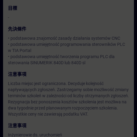
目標
-
先決條件
• podstawowa znajomość zasady działania systemów CNC
• podstawowa umiejętność programowania sterowników PLC
w TIA Portal
• podstawowa umiejętność tworzenia programu PLC dla
sterowania SINUMERIK 840D lub 840D sl
注意事項
Liczba miejsc jest ograniczona. Decyduje kolejność
napływających zgłoszeń. Zastrzegamy sobie możliwość zmiany
terminów szkoleń w zależności od liczby otrzymanych zgłoszeń.
Rezygnacja bez ponoszenia kosztów szkolenia jest możliwa na
dwa tygodnie przed planowanym rozpoczęciem szkolenia.
Wszystkie ceny nie zawierają podatku VAT.
注意事項
Inżynierowie ds. uruchomień