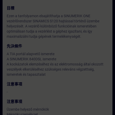
目標
Ezen a tanfolyamon elsajátíthatja a SINUMERIK ONE
vezérlőrendszer SINAMICS S120 hajtással történő üzembe
helyezését. A vezérlő különböző funkcióinak ismeretében
optimálisan tudja a vezérlést a géphez igazítani, és így
maximalizálni tudja gépének termelékenységét.
先決條件
A TIA portál alapvető ismerete
A SINUMERIK 840DSL ismerete
A kockázatok elemzéséhez és az elektromosság által okozott
veszélyek elkerüléséhez szükséges releváns végzettség,
ismeretek és tapasztalat
注意事項
-
注意事項
Üzembe helyező mérnökök
Mérnöki személyzet