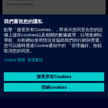
Szervizszemélyzet
日期與報名
目前沒有可用活動
請將您的姓名加入課程候補名單，一旦有新的開課日期，我們將
通知您。
啟用通知服務
© Siemens AG 2026
home
group_work
explore
timeline
more_horiz
Corporate Information
Cookie Notice
使用條款& 隱私權政策
首頁
頻道
目錄
學習路徑
更多
聯絡