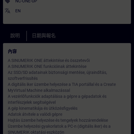
sell
NC-ONE-UP
translate
EN
說明
日期與報名
內容
A SINUMERIK ONE áttekintése és összetevői
A SINUMERIK ONE funkcióinak áttekintése
Az SSD/SD adatainak biztonsági mentése, újraindítás,
szoftverfrissítés
A digitális iker üzembe helyezése a TIA portállal és a Create
MyVirtual Machine alkalmazással
A vezérlőfunkciók adaptálása a gépre a gépadatok és
interfészjelek segítségével
A gép kinematikája és ütközésfigyelés
Adatok átvitele a valódi gépre
Hajtás üzembe helyezése és tengelyek hozzárendelése
Üzembe helyezési gyakorlatok a PC-n (digitális iker) és a
SINUMERIK oktatási eszközön