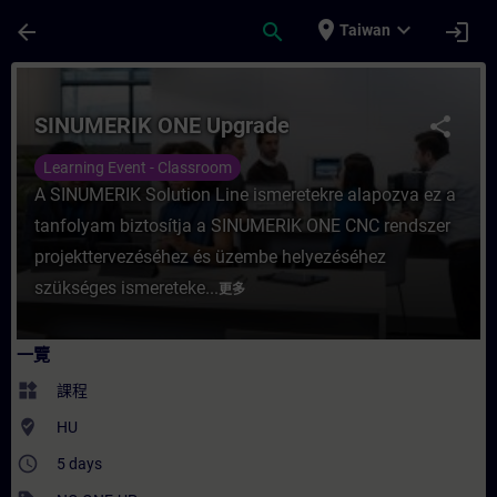
頁面已載入
跳至主要內容
place
expand_more
arrow_back
search
login
Taiwan
課程 - SINUMERIK ONE Upgrade - 培訓 -
SINUMERIK ONE Upgrade
share
Learning Event - Classroom
A SINUMERIK Solution Line ismeretekre alapozva ez a
tanfolyam biztosítja a SINUMERIK ONE CNC rendszer
projekttervezéséhez és üzembe helyezéséhez
szükséges ismereteke...
更多
一覽
widgets
課程
where_to_vote
HU
access_time
5 days