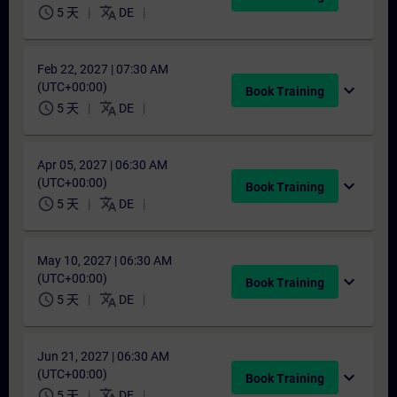
schedule
translate
5 天
DE
Feb 22, 2027 | 07:30 AM
(UTC+00:00)
expand_more
Book Training
schedule
translate
5 天
DE
Apr 05, 2027 | 06:30 AM
(UTC+00:00)
expand_more
Book Training
schedule
translate
5 天
DE
May 10, 2027 | 06:30 AM
(UTC+00:00)
expand_more
Book Training
schedule
translate
5 天
DE
Jun 21, 2027 | 06:30 AM
(UTC+00:00)
expand_more
Book Training
schedule
translate
5 天
DE