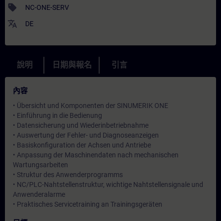
sell
NC-ONE-SERV
translate
DE
說明
日期與報名
引言
內容
• Übersicht und Komponenten der SINUMERIK ONE
• Einführung in die Bedienung
• Datensicherung und Wiederinbetriebnahme
• Auswertung der Fehler- und Diagnoseanzeigen
• Basiskonfiguration der Achsen und Antriebe
• Anpassung der Maschinendaten nach mechanischen
Wartungsarbeiten
• Struktur des Anwenderprogramms
• NC/PLC-Nahtstellenstruktur, wichtige Nahtstellensignale und
Anwenderalarme
• Praktisches Servicetraining an Trainingsgeräten