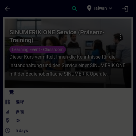
頁面已載入
跳至主要內容
place
expand_more
arrow_back
search
login
Taiwan
課程 - SINUMERIK ONE Service (Präsenz-
SINUMERIK ONE Service (Präsenz-
more_vert
Training)
Learning Event - Classroom
Dieser Kurs vermittelt Ihnen die Kenntnisse für die
Instandhaltung und den Service einer SINUMERIK ONE
mit der Bedienoberfläche SINUMERIK Operate.
一覽
widgets
課程
進階
where_to_vote
DE
access_time
5 days