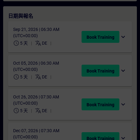
日期與報名
Sep 21, 2026 | 06:30 AM
(UTC+00:00)
expand_more
Book Training
schedule
translate
5 天
DE
Oct 05, 2026 | 06:30 AM
(UTC+00:00)
expand_more
Book Training
schedule
translate
5 天
DE
Oct 26, 2026 | 07:30 AM
(UTC+00:00)
expand_more
Book Training
schedule
translate
5 天
DE
Dec 07, 2026 | 07:30 AM
(UTC+00:00)
expand_more
Book Training