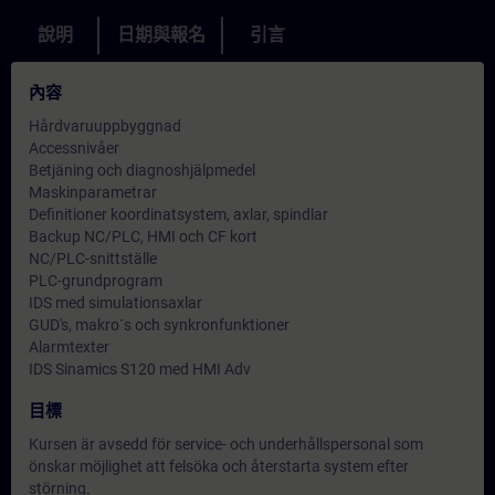
說明
日期與報名
引言
內容
Hårdvaruuppbyggnad
Accessnivåer
Betjäning och diagnoshjälpmedel
Maskinparametrar
Definitioner koordinatsystem, axlar, spindlar
Backup NC/PLC, HMI och CF kort
NC/PLC-snittställe
PLC-grundprogram
IDS med simulationsaxlar
GUD's, makro´s och synkronfunktioner
Alarmtexter
IDS Sinamics S120 med HMI Adv
目標
Kursen är avsedd för service- och underhållspersonal som
önskar möjlighet att felsöka och återstarta system efter
störning.