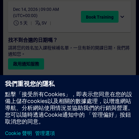
Dec 14, 2026 | 09:00 AM
(UTC+00:00)
expand_more
Book Training
schedule
translate
5 天
SV
找不到合適的日期嗎？
請將您的姓名加入課程候補名單，一旦有新的開課日期，我們將
通知您。
啟用通知服務
個人化報價
若您需要此培訓課程的標準報價單（例如供採購部門使用），請
點擊下方連結。您需先提供一些個人資料，之後我們將透過電子
郵件寄送報價單給您。
提供報價