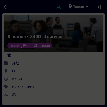
頁面已載入
跳至主要內容
place
expand_more
arrow_back
search
login
Taiwan
課程 - Sinumerik 840D sl service - 培訓 
Sinumerik 840D sl service
more_vert
Learning Event - Classroom
一覽
widgets
課程
where_to_vote
SE
access_time
5 days
sell
NC-84SL-SERV
translate
SV