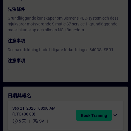
先決條件
Grundläggande kunskaper om Siemens PLC-system och dess
mjukvaror motsvarande Simatic S7 service 1, grundläggande
maskinkunskap och allmän NC-kännedom.
注意事項
Denna utbildning hade tidigare förkortningen 840DSLSER1.
注意事項
-
日期與報名
Sep 21, 2026 | 08:00 AM
(UTC+00:00)
expand_more
Book Training
schedule
translate
5 天
SV