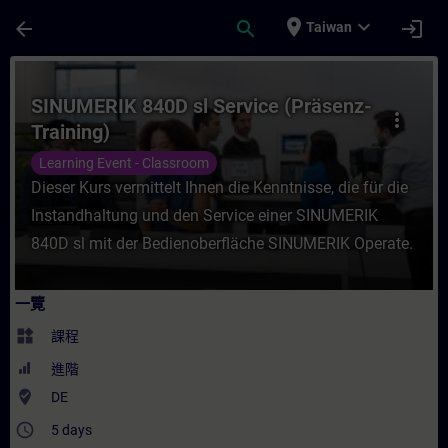
頁面已載入
跳至主要內容
place
expand_more
arrow_back
search
login
Taiwan
課程 - SINUMERIK 840D sl Service (Präse
SINUMERIK 840D sl Service (Präsenz-
more_vert
Training)
Learning Event - Classroom
Dieser Kurs vermittelt Ihnen die Kenntnisse, die für die
Instandhaltung und den Service einer SINUMERIK
840D sl mit der Bedienoberfläche SINUMERIK Operate.
一覽
widgets
課程
進階
where_to_vote
DE
access_time
5 days