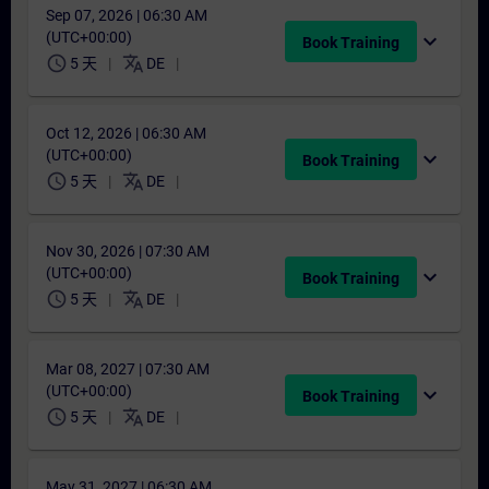
Sep 07, 2026 | 06:30 AM
(UTC+00:00)
expand_more
Book Training
schedule
translate
5 天
DE
Oct 12, 2026 | 06:30 AM
(UTC+00:00)
expand_more
Book Training
schedule
translate
5 天
DE
Nov 30, 2026 | 07:30 AM
(UTC+00:00)
expand_more
Book Training
schedule
translate
5 天
DE
Mar 08, 2027 | 07:30 AM
(UTC+00:00)
expand_more
Book Training
schedule
translate
5 天
DE
May 31, 2027 | 06:30 AM