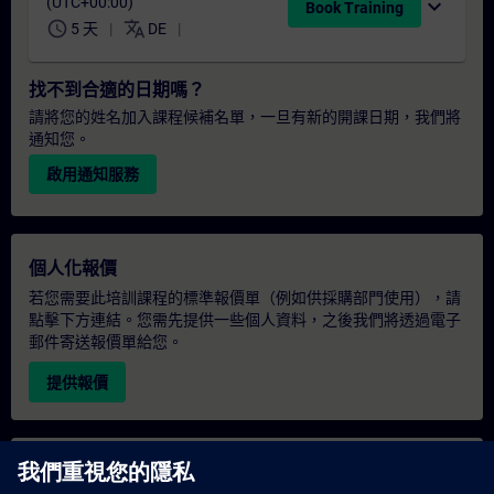
(UTC+00:00)
expand_more
Book Training
schedule
translate
5 天
DE
找不到合適的日期嗎？
請將您的姓名加入課程候補名單，一旦有新的開課日期，我們將
通知您。
啟用通知服務
個人化報價
若您需要此培訓課程的標準報價單（例如供採購部門使用），請
點擊下方連結。您需先提供一些個人資料，之後我們將透過電子
郵件寄送報價單給您。
提供報價
專屬培訓諮詢