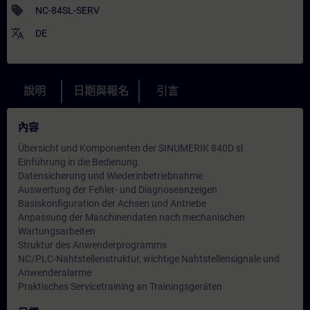
sell
NC-84SL-SERV
translate
DE
說明
日期與報名
引言
內容
Übersicht und Komponenten der SINUMERIK 840D sl
Einführung in die Bedienung
Datensicherung und Wiederinbetriebnahme
Auswertung der Fehler- und Diagnoseanzeigen
Basiskonfiguration der Achsen und Antriebe
Anpassung der Maschinendaten nach mechanischen
Wartungsarbeiten
Struktur des Anwenderprogramms
NC/PLC-Nahtstellenstruktur, wichtige Nahtstellensignale und
Anwenderalarme
Praktisches Servicetraining an Trainingsgeräten