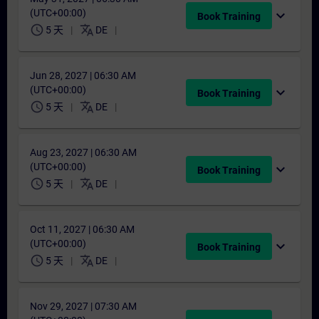
(UTC+00:00)
expand_more
Book Training
schedule
translate
5 天
DE
Jun 28, 2027 | 06:30 AM
(UTC+00:00)
expand_more
Book Training
schedule
translate
5 天
DE
Aug 23, 2027 | 06:30 AM
(UTC+00:00)
expand_more
Book Training
schedule
translate
5 天
DE
Oct 11, 2027 | 06:30 AM
(UTC+00:00)
expand_more
Book Training
schedule
translate
5 天
DE
Nov 29, 2027 | 07:30 AM