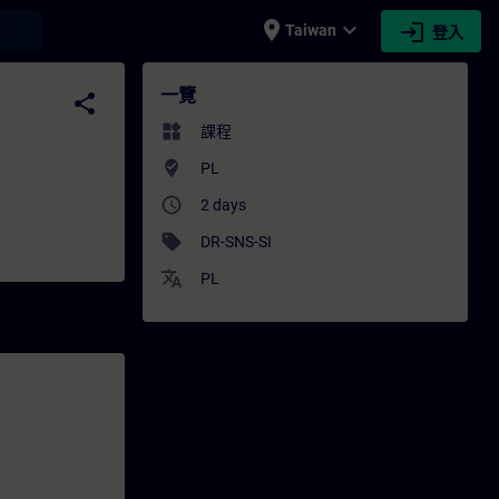
place
expand_more
login
earch
Taiwan
登入
專業發展 | SITRAIN
一覽
share
widgets
課程
where_to_vote
PL
access_time
2 days
sell
DR-SNS-SI
translate
PL