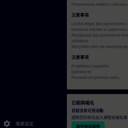
Podstawowa wiedza z zakresu 
注意事項
Liczba miejsc jest ograniczona
terminów szkoleń w zależności 
Rezygnacja bez ponoszenia kos
szkolenia.
Wszystkie ceny nie zawierają p
注意事項
Projektanci napędów
Operatorzy
Personel utrzymania ruchu
日期與報名
目前沒有可用活動
請將您的姓名加入課程候補名單
settings
場景設定
啟用通知服務