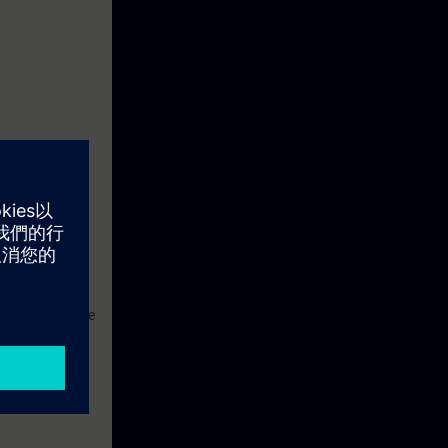
zystana będzie
nozowania
ędu z