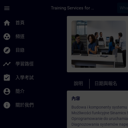
頁面已載入
跳至主要內容
menu
Training Services for Digital Industries
課程 - SINAMICS S12
home
首頁
group_work
頻道
explore
目錄
timeline
學習路徑
assignment_turned_in
入學考試
說明
日期與報名
account_circle
簡介
內容
info
關於我們
Budowa i komponenty systemu
Możliwości funkcyjne Sinamics
Oprogramowanie do uruchamia
Diagnozowania systemów napę