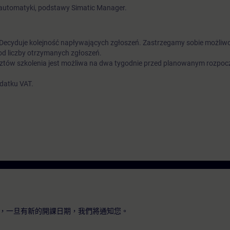
automatyki, podstawy Simatic Manager.
. Decyduje kolejność napływających zgłoszeń. Zastrzegamy sobie możliw
od liczby otrzymanych zgłoszeń.
ztów szkolenia jest możliwa na dwa tygodnie przed planowanym rozpoc
odatku VAT.
，一旦有新的開課日期，我們將通知您。