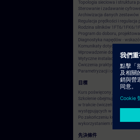
Topologia sieciowa i struktura
Sterowanie i zadawanie cyfrow
Archiwizacja danych zestawów 
Regulacja prędkości i regulacja
Rodzina silników 1FT6/1FK6/
Program do doboru, projektowa
Diagnostyka napędów - wskazó
Komunikaty dotyczące błędów i
Wprowadzenie do bezpieczeńs
Wytyczne instalacyjne zgodne 
Ćwiczenia praktyczne uruchami
Parametryzacji i obsługi na mo
目標
Kurs poświęcony jest projektow
Szkolenie obejmuje podstawy 
w trakcie ćwiczeń praktycznych
występujących w nim problemó
Po zakończeniu kursu, będziesz 
wykorzystaniem narzędzia ST
先決條件