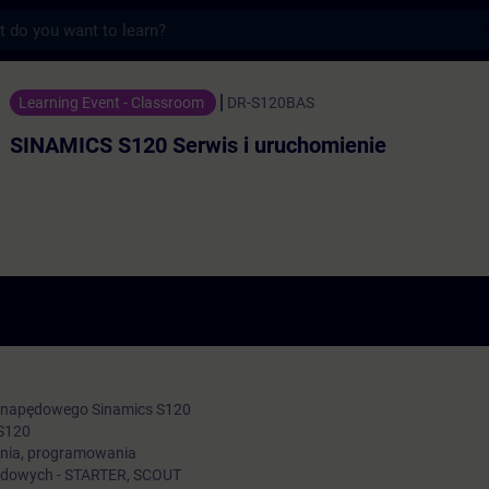
s
0 Serwis i uruchomienie - 培訓 - 培訓 - 
Learning Event - Classroom
DR-S120BAS
SINAMICS S120 Serwis i uruchomienie
 napędowego Sinamics S120
 S120
nia, programowania
dowych - STARTER, SCOUT