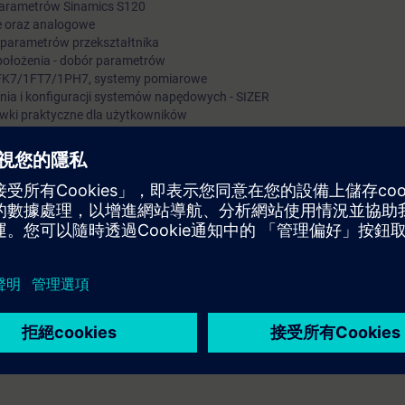
 parametrów Sinamics S120
e oraz analogowe
parametrów przekształtnika
 położenia - dobór parametrów
1FK7/1FT7/1PH7, systemy pomiarowe
nia i konfiguracji systemów napędowych - SIZER
wki praktyczne dla użytkowników
 alarmów, funkcje oscyloskopowe
twa maszyn
z EMC
ania, sterowania, diagnozowania
delu szkoleniowym.
aniu aplikacji opartych o napędy SINAMICS S120.
systemu napędowego SINAMICS S120. Zdobyta wiedza teoretyczna wykor
 do uruchamiania napędu, jego parametryzacji i optymalizacji oraz diag
w.
w stanie szybko i skutecznie przeprowadzić rozruch i optymalizację nap
ARTER/SCOUT.