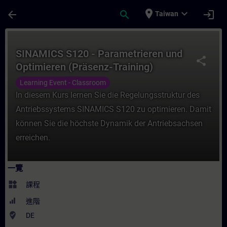
頁面已載入
跳至主要內容
place
expand_more
arrow_back
search
login
Taiwan
課程 - SINAMICS S120 - Parametrieren un
SINAMICS S120 - Parametrieren und
share
Optimieren (Präsenz-Training)
Learning Event - Classroom
In diesem Kurs lernen Sie die Regelungsstruktur des
Antriebssystems SINAMICS S120 zu optimieren. Damit
können Sie die höchste Dynamik der Antriebsachsen
erreichen.
一覽
widgets
課程
進階
where_to_vote
DE