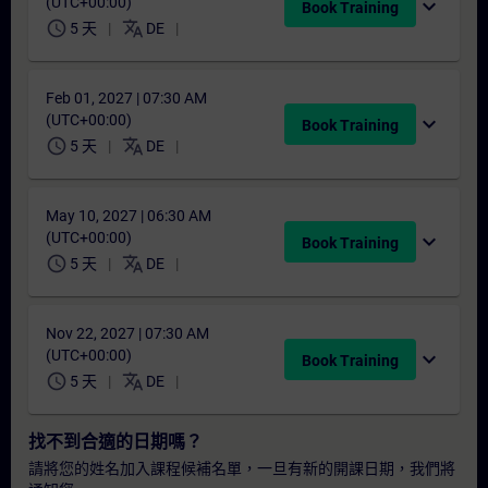
(UTC+00:00)
expand_more
Book Training
schedule
translate
5 天
DE
Feb 01, 2027 | 07:30 AM
(UTC+00:00)
expand_more
Book Training
schedule
translate
5 天
DE
May 10, 2027 | 06:30 AM
(UTC+00:00)
expand_more
Book Training
schedule
translate
5 天
DE
Nov 22, 2027 | 07:30 AM
(UTC+00:00)
expand_more
Book Training
schedule
translate
5 天
DE
找不到合適的日期嗎？
請將您的姓名加入課程候補名單，一旦有新的開課日期，我們將