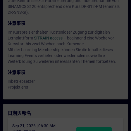
Gute Kenntnisse zur Parametrierung und Inbetriebnahme von
SINAMICS S120 entsprechend dem Kurs DR-S12-PM (ehemals
DR-SNS-SI).
注意事項
Im Kurspreis enthalten: Kostenloser Zugang zur digitalen
Lernplattform
SITRAIN access
– beginnend eine Woche vor
Kursstart bis zwei Wochen nach Kursende.
Mit der Learning Membership können Sie die Inhalte dieses
Learning Events vertiefen oder wiederholen sowie Ihre
Weiterbildung zu weiteren interessanten Themen fortsetzen.
注意事項
Inbetriebsetzer
Projektierer
日期與報名
Sep 21, 2026 | 06:30 AM