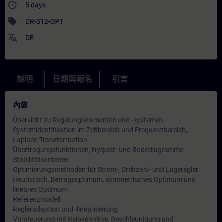
access_time
5 days
sell
DR-S12-OPT
translate
DE
說明
日期與報名
引言
內容
Übersicht zu Regelungselementen und -systemen
Systemidentifikation im Zeitbereich und Frequenzbereich,
Laplace-Transformation
Übertragungsfunktionen, Nyquist- und Bodediagramme
Stabilitätskriterien
Optimierungsmethoden für Strom-, Drehzahl- und Lageregler:
Heuristisch, Betragsoptimum, symmetrisches Optimum und
lineares Optimum
Referenzmodell
Regleradaption und -linearisierung
Vorsteuerung mit Reibkennlinie, Beschleunigung und