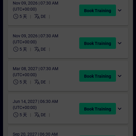
Nov 09, 2026 | 07:30 AM
(UTC+00:00)
expand_more
Book Training
schedule
translate
5 天
DE
Nov 09, 2026 | 07:30 AM
(UTC+00:00)
expand_more
Book Training
schedule
translate
5 天
DE
Mar 08, 2027 | 07:30 AM
(UTC+00:00)
expand_more
Book Training
schedule
translate
5 天
DE
Jun 14, 2027 | 06:30 AM
(UTC+00:00)
expand_more
Book Training
schedule
translate
5 天
DE
Sep 20, 2027 | 06:30 AM