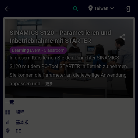
頁面已載入
跳至主要內容
place
expand_more
arrow_back
search
login
Taiwan
課程 - SINAMICS S120 - Parametrieren un
SINAMICS S120 - Parametrieren und
share
Inbetriebnahme mit STARTER
(Präsenz-Training)
Learning Event - Classroom
In diesem Kurs lernen Sie den Umrichter SINAMICS
S120 mit dem PC-Tool STARTER in Betrieb zu nehmen.
Sie können die Parameter an die jeweilige Anwendung
anpassen und ...
更多
一覽
widgets
課程
基本版
where_to_vote
DE