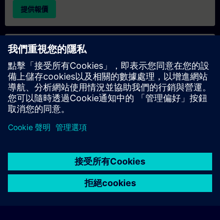
提供報價
專屬培訓諮詢
若您需要針對專屬培訓課程（無論是現場、線上或於我們的
SITRAIN 培訓中心舉辦）索取報價，請填寫下方的諮詢表單。此
類請求適合較大規模的團體（6 人以上）。提供您的聯絡資料及
培訓需求後，我們將向您發送報價單。
索取專屬報價
© Siemens AG 2026
home
group_work
explore
timeline
more_horiz
Corporate Information
Cookie Notice
使用條款& 隱私權政策
首頁
頻道
目錄
學習路徑
更多
聯絡