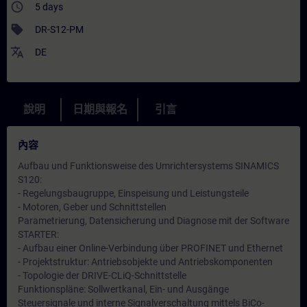
access_time
5 days
sell
DR-S12-PM
translate
DE
說明
日期與報名
引言
內容
Aufbau und Funktionsweise des Umrichtersystems SINAMICS
S120:
- Regelungsbaugruppe, Einspeisung und Leistungsteile
- Motoren, Geber und Schnittstellen
Parametrierung, Datensicherung und Diagnose mit der Software
STARTER:
- Aufbau einer Online-Verbindung über PROFINET und Ethernet
- Projektstruktur: Antriebsobjekte und Antriebskomponenten
- Topologie der DRIVE-CLiQ-Schnittstelle
Funktionspläne: Sollwertkanal, Ein- und Ausgänge
Steuersignale und interne Signalverschaltung mittels BiCo-