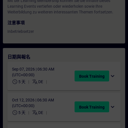
Mit der Learning Membership können Sie die Inhalte dieses
Learning Events vertiefen oder wiederholen sowie Ihre
Weiterbildung zu weiteren interessanten Themen fortsetzen.
注意事項
Inbetriebsetzer
日期與報名
Sep 07, 2026 | 06:30 AM
(UTC+00:00)
expand_more
Book Training
schedule
translate
5 天
DE
Oct 12, 2026 | 06:30 AM
(UTC+00:00)
expand_more
Book Training
schedule
translate
5 天
DE