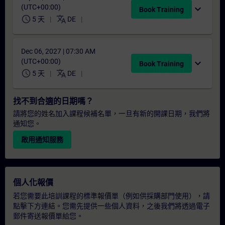
(UTC+00:00)
expand_more
Book Training
schedule
translate
5 天
DE
Dec 06, 2027 | 07:30 AM
(UTC+00:00)
expand_more
Book Training
schedule
translate
5 天
DE
找不到合適的日期嗎？
請將您的姓名加入課程候補名單，一旦有新的開課日期，我們將
通知您。
啟用通知服務
個人化報價
若您需要此培訓課程的標準報價單（例如供採購部門使用），請
點擊下方連結。您需先提供一些個人資料，之後我們將透過電子
郵件寄送報價單給您。