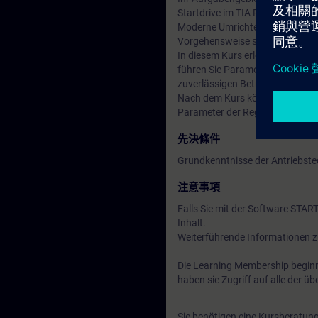
Startdrive im TIA Portal.
Moderne Umrichter bieten eine Vi
Vorgehensweise sparen Sie Zeit
In diesem Kurs erlernen Sie das 
führen Sie Parametrierung und 
zuverlässigen Betrieb der gesa
Nach dem Kurs können Sie den U
Parameter der Regelung an die 
先決條件
Grundkenntnisse der Antriebste
注意事項
Falls Sie mit der Software STA
Inhalt.
Weiterführende Informationen z
Die Learning Membership beginn
haben sie Zugriff auf alle der 
Sie benötigen eine Kursberatun