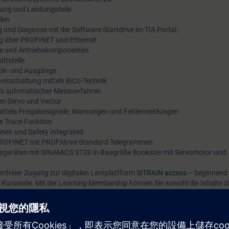
ung und Leistungsteile
llen
und Diagnose mit der Software Startdrive im TIA Portal:
ng über PROFINET und Ethernet
ekte und Antriebskomponenten
ttstelle
 Ein- und Ausgänge
lverschaltung mittels BiCo-Technik
ls automatischer Messverfahren
en Servo und Vector
ittels Freigabesignale, Warnungen und Fehlermeldungen
s Trace-Funktion
onen und Safety Integrated
PROFINET mit PROFIdrive Standard Telegrammen
gsgeräten mit SINAMICS S120 in Baugröße Booksize mit Servomotor und
tenfreier Zugang zur digitalen Lernplattform
SITRAIN access
– beginnend 
 Kursende. Mit der Learning Membership können Sie sowohl die Inhalte d
en als auch sich zu anderen interessanten Themen weiterbilden.
die Inbetriebnahme des Antriebsystems SINAMICS S120 mit der Inbetrie