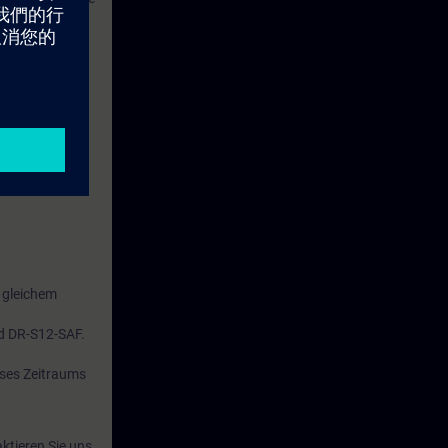
e
e im TIA Portal
Sie den
nen die
en.
 gleichem
d DR-S12-SAF.
eses Zeitraums
ktieren Sie uns.