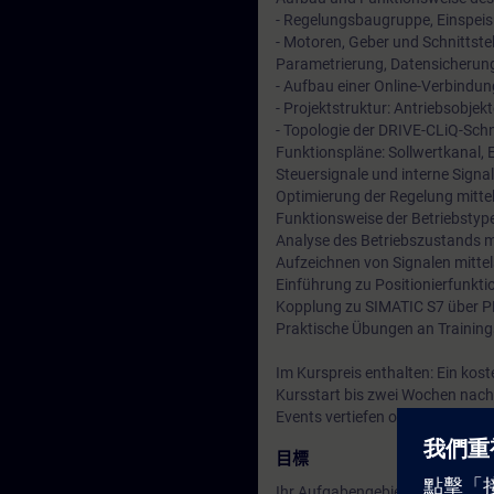
- Regelungsbaugruppe, Einspeis
- Motoren, Geber und Schnittste
Parametrierung, Datensicherung 
- Aufbau einer Online-Verbindu
- Projektstruktur: Antriebsobj
- Topologie der DRIVE-CLiQ-Schni
Funktionspläne: Sollwertkanal,
Steuersignale und interne Signa
Optimierung der Regelung mitte
Funktionsweise der Betriebstyp
Analyse des Betriebszustands m
Aufzeichnen von Signalen mittel
Einführung zu Positionierfunkti
Kopplung zu SIMATIC S7 über 
Praktische Übungen an Trainin
Im Kurspreis enthalten: Ein kos
Kursstart bis zwei Wochen nach
Events vertiefen oder wiederhol
目標
Ihr Aufgabengebiet beinhaltet 