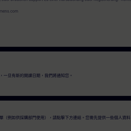
iemens.com
，一旦有新的開課日期，我們將通知您。
單（例如供採購部門使用），請點擊下方連結。您需先提供一些個人資料