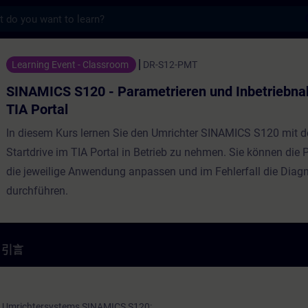
s
 - Parametrieren und Inbetriebnahme i
Learning Event - Classroom
DR-S12-PMT
SINAMICS S120 - Parametrieren und Inbetriebn
TIA Portal
In diesem Kurs lernen Sie den Umrichter SINAMICS S120 mit 
Startdrive im TIA Portal in Betrieb zu nehmen. Sie können die
die jeweilige Anwendung anpassen und im Fehlerfall die Diag
durchführen.
引言
s Umrichtersystems SINAMICS S120: