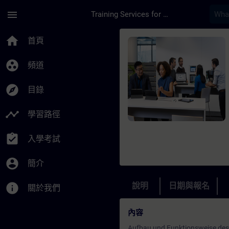
頁面已載入
跳至主要內容
menu
Training Services for Digital Industries
課程 - SINAMICS S120
home
首頁
group_work
頻道
explore
目錄
timeline
學習路徑
assignment_turned_in
入學考試
account_circle
簡介
info
說明
日期與報名
關於我們
內容
Aufbau und Funktionsweise de