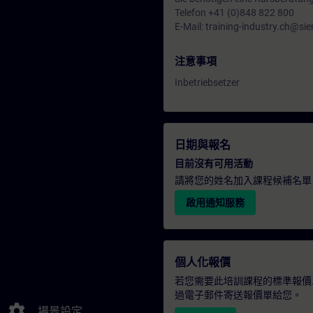
Telefon +41 (0)848 822 800
E-Mail: training-industry.ch@s
注意事項
Inbetriebsetzer
日期與報名
目前沒有可用活動
請將您的姓名加入課程候補名單
啟用通知服務
個人化報價
若您需要此培訓課程的標準報價
過電子郵件寄送報價單給您。
settings
場景設定