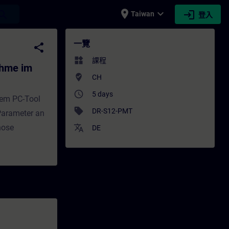
place
expand_more
login
earch
Taiwan
登入
m TIA Portal - 培訓 - 培訓 - 專業發展 | SITRA
一覽
share
widgets
課程
ahme im
where_to_vote
CH
access_time
5 days
dem PC-Tool
sell
DR-S12-PMT
 Parameter an
nose
translate
DE