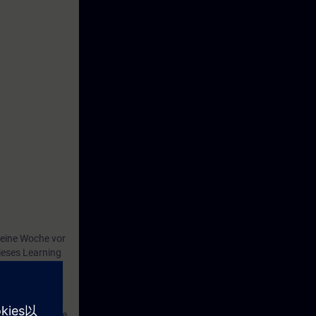
eine Woche vor
ieses Learning
bnahme-Software