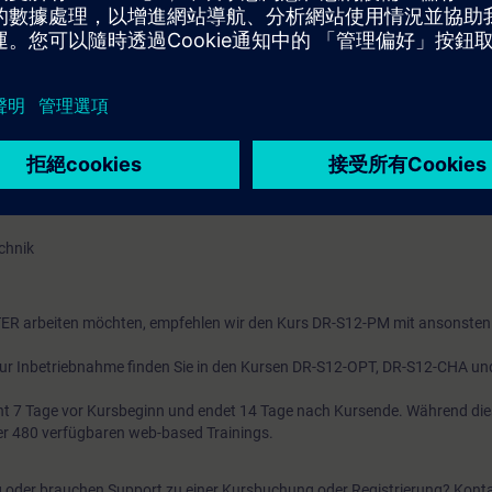
elfalt von Funktionen und Einstellmöglichkeiten. Durch eine zielgerichtet
 und vermeiden Fehler.
schrittweise Vorgehen bei der Inbetriebnahme. Mit der Software Startdriv
Datensicherung durch. Durch eine korrekte Parametrierung unterstützen 
mten Anlage.
mrichter SINAMICS S120 sicher und effizient in Betrieb nehmen. Sie kön
jeweilige Anwendung anpassen und im Fehlerfall die Diagnosemittel nutz
chnik
RTER arbeiten möchten, empfehlen wir den Kurs DR-S12-PM mit ansonsten
ur Inbetriebnahme finden Sie in den Kursen DR-S12-OPT, DR-S12-CHA un
t 7 Tage vor Kursbeginn und endet 14 Tage nach Kursende. Während di
über 480 verfügbaren web-based Trainings.
g oder brauchen Support zu einer Kursbuchung oder Registrierung? Konta