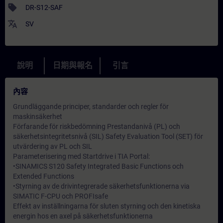
sell
DR-S12-SAF
translate
SV
說明
日期與報名
引言
內容
Grundläggande principer, standarder och regler för
maskinsäkerhet
Förfarande för riskbedömning Prestandanivå (PL) och
säkerhetsintegritetsnivå (SIL) Safety Evaluation Tool (SET) för
utvärdering av PL och SIL
Parameterisering med Startdrive i TIA Portal:
•SINAMICS S120 Safety Integrated Basic Functions och
Extended Functions
•Styrning av de drivintegrerade säkerhetsfunktionerna via
SIMATIC F-CPU och PROFIsafe
Effekt av inställningarna för sluten styrning och den kinetiska
energin hos en axel på säkerhetsfunktionerna