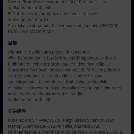
Genomförande av acceptanstest och förberedelse av
godkännandeprotokoll
Förfaranden för hantering av reservdelar och vid
ombyggnadsåtgärder
Praktiska övningar på utbildningsutrustning med SINAMICS
S120 och SIMATIC F-CPU
目標
I kursen lär du dig hantering av drivbaserade
säkerhetsfunktioner. Du får lära dig tillämpningar av de olika
funktionerna och kan parameterisera dem med hjälp av
Startdrive i TIA Portal. Därför använder du fördelarna jämfört
med konventionell säkerhetsteknik, såsom minskad
kabeldragning eller snabbare driftsättning av identiska
maskiner. I kursen går du igenom alla steg för implementering
av säkerhetsfunktionerna fram till slutligt
godkännandeprotokoll.
先決條件
Kunskap om SINAMICS S120 enligt kursen Sinamics S120
startup & service (DR-S12-PM) eller Sinamics S120
parametrisering och idriftsättning/service i TIA Portal (DR-S12-