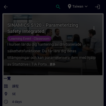
頁面已載入
跳至主要內容
place
expand_more
arrow_back
search
login
Taiwan
課程 - SINAMICS S120 - Parameterizing S
SINAMICS S120 - Parameterizing
more_vert
Safety Integrated
Learning Event - Classroom
I kursen lär du dig hantering av drivbaserade
säkerhetsfunktioner. Du får lära dig deras
tillämpningar och kan parameterisera dem med hjälp
av Startdrive i TIA Porta...
更多
一覽
widgets
課程
where_to_vote
SE
access_time
4 days