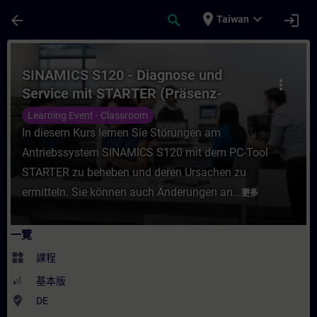
頁面已載入
跳至主要內容
place
expand_more
arrow_back
search
login
Taiwan
課程 - SINAMICS S120 - Diagnose und Ser
SINAMICS S120 - Diagnose und
more_vert
Service mit STARTER (Präsenz-
Training)
Learning Event - Classroom
In diesem Kurs lernen Sie Störungen am
Antriebssystem SINAMICS S120 mit dem PC-Tool
STARTER zu beheben und deren Ursachen zu
ermitteln. Sie können auch Änderungen an...
更多
一覽
widgets
課程
基本版
where_to_vote
DE