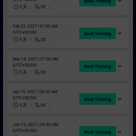
expand_more
Book Training
schedule
translate
5 天
DE
Feb 22, 2027 | 07:30 AM
(UTC+00:00)
expand_more
Book Training
schedule
translate
5 天
DE
Mar 15, 2027 | 07:30 AM
(UTC+00:00)
expand_more
Book Training
schedule
translate
5 天
DE
Apr 19, 2027 | 06:30 AM
(UTC+00:00)
expand_more
Book Training
schedule
translate
5 天
DE
Jun 14, 2027 | 06:30 AM
(UTC+00:00)
expand_more
Book Training