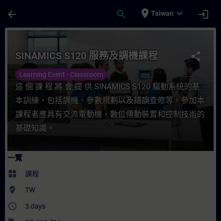
頁面已載入
跳至主要內容
place
expand_more
arrow_back
search
login
Taiwan
課程 - SINAMICS S120 服務及調機課程 - 培
SINAMICS S120 服務及調機課程
share
Learning Event - Classroom
這 個 課 程 將 會 提 供 SINAMICS S120 驅動系統的基
本訓練，包括調機、參數規劃以及錯誤查修等。參加本
課程者應具有交流電動機，數位傳動裝置和控制技術的
基礎知識。
一覽
widgets
課程
where_to_vote
TW
access_time
3 days