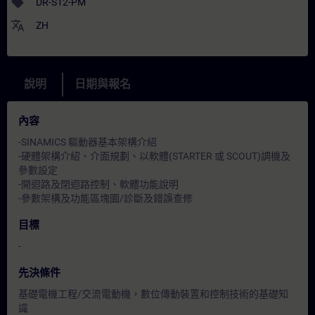
sell
DR-S12-PM
translate
ZH
說明
日期與報名
內容
-SINAMICS 驅動器基本架構介紹
-硬體架構介紹、介面規劃、以軟體(STARTER 或 SCOUT)調機及
參數設定
-開迴路及閉迴路控制、軟體功能說明
-參數架構及功能區塊圖/診斷及錯誤查修
目標
-
先決條件
基礎電機工程/交流電動機，數位傳動裝置和控制技術的基礎知
識