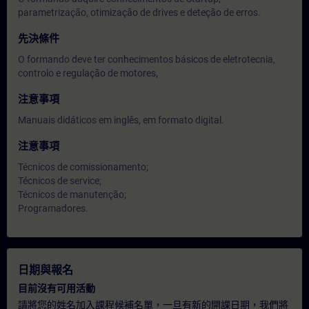
parametrização, otimização de drives e deteção de erros.
先決條件
O formando deve ter conhecimentos básicos de eletrotecnia,
controlo e regulação de motores,
注意事項
Manuais didáticos em inglês, em formato digital.
注意事項
Técnicos de comissionamento;
Técnicos de service;
Técnicos de manutenção;
Programadores.
日期與報名
目前沒有可用活動
請將您的姓名加入課程候補名單，一旦有新的開課日期，我們將