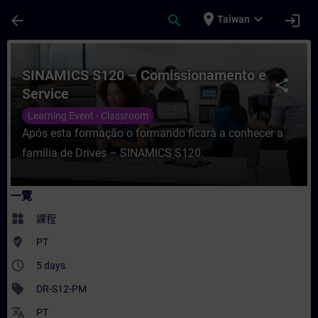
頁面已載入
跳至主要內容
place
expand_more
arrow_back
search
login
Taiwan
課程 - SINAMICS S120 – Comissionament
SINAMICS S120 – Comissionamento e
share
Service
Learning Event - Classroom
Após esta formação o formando ficará a conhecer a
família de Drives – SINAMICS S120.
一覽
widgets
課程
where_to_vote
PT
access_time
5 days
sell
DR-S12-PM
translate
PT